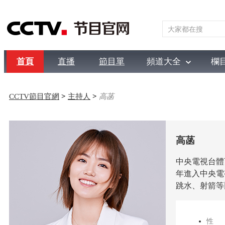
首頁
直播
節目單
頻道大全
欄
綜合
新聞
財經
綜藝
中文國際
體育
電影
國防
CCTV節目官網
>
主持人
>
高菡
高菡
中央電視台體
年進入中央電
跳水、射箭等
性