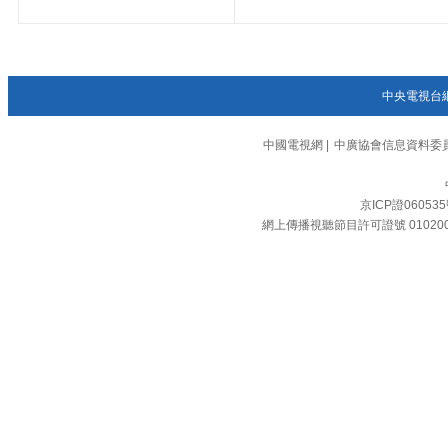
中央電視台
中國電視網
|
中廣協會信息資料委
京ICP證06053
網上傳播視聽節目許可證號 01020