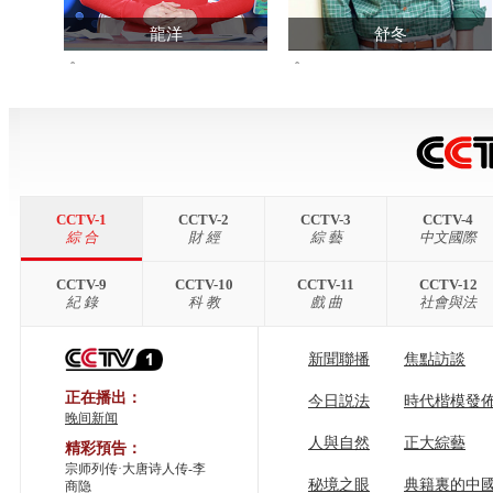
龍洋
舒冬
113855558
1568199
查看主頁>>
查看主頁>>
CCTV-1
CCTV-2
CCTV-3
CCTV-4
綜 合
財 經
綜 藝
中文國際
CCTV-9
CCTV-10
CCTV-11
CCTV-12
紀 錄
科 教
戲 曲
社會與法
新聞聯播
焦點訪談
正在播出：
今日説法
時代楷模發
晚间新闻
人與自然
正大綜藝
精彩預告：
宗师列传·大唐诗人传-李
秘境之眼
典籍裏的中
商隐