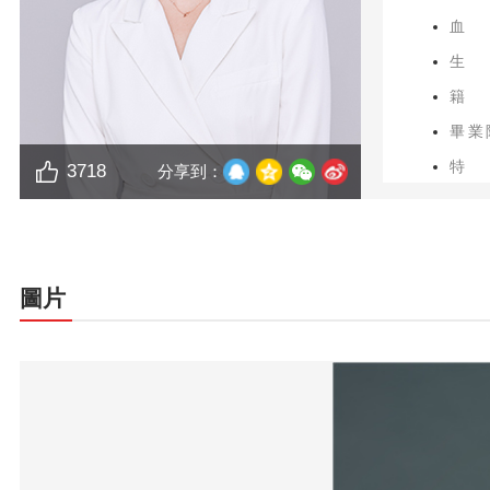
血
生
籍
畢業
特
3718
分享到：
獲獎
圖片