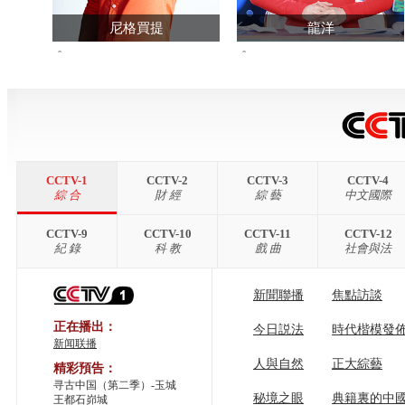
尼格買提
龍洋
58719671
113855558
查看主頁>>
查看主頁>>
CCTV-1
CCTV-2
CCTV-3
CCTV-4
綜 合
財 經
綜 藝
中文國際
CCTV-9
CCTV-10
CCTV-11
CCTV-12
紀 錄
科 教
戲 曲
社會與法
新聞聯播
焦點訪談
正在播出：
今日説法
時代楷模發
新闻联播
人與自然
正大綜藝
精彩預告：
寻古中国（第二季）-玉城
秘境之眼
典籍裏的中
王都石峁城