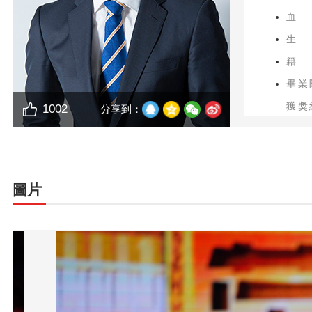
血
生
籍
畢業
獲獎
1002
分享到：
圖片