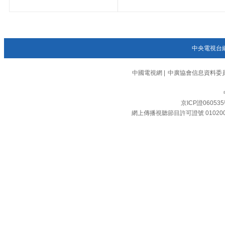
中央電視台
中國電視網
|
中廣協會信息資料委
京ICP證06053
網上傳播視聽節目許可證號 01020