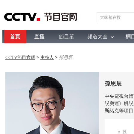
首頁
直播
節目單
頻道大全
欄
綜合
新聞
財經
綜藝
中文國際
體育
電影
國防
CCTV節目官網
>
主持人
>
孫思辰
孫思辰
中央電視台體
説奧運》解説
斯諾克等項目
性