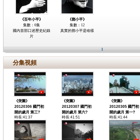
《百年小平》
《鄧小平》
集數：6集
集數：12
國內首部口述歷史紀錄
真實的鄧小平是啥樣
片
1
分集視頻
《突圍》
《突圍》
《突圍》
20120306 國門初
20120307 國門初
20120305 國門初
開的歲月 第三?
開的歲月 第六?
開的歲月 第一?
時長:41:37
時長:41:51
時長:41:44