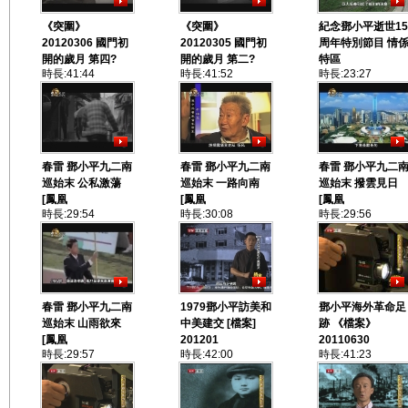
《突圍》
《突圍》
紀念鄧小平逝世15
20120306 國門初
20120305 國門初
周年特別節目 情
開的歲月 第四?
開的歲月 第二?
特區
時長:41:44
時長:41:52
時長:23:27
春雷 鄧小平九二南
春雷 鄧小平九二南
春雷 鄧小平九二
巡始末 公私激蕩
巡始末 一路向南
巡始末 撥雲見日
[鳳凰
[鳳凰
[鳳凰
時長:29:54
時長:30:08
時長:29:56
春雷 鄧小平九二南
1979鄧小平訪美和
鄧小平海外革命足
巡始末 山雨欲來
中美建交 [檔案]
跡 《檔案》
[鳳凰
201201
20110630
時長:29:57
時長:42:00
時長:41:23