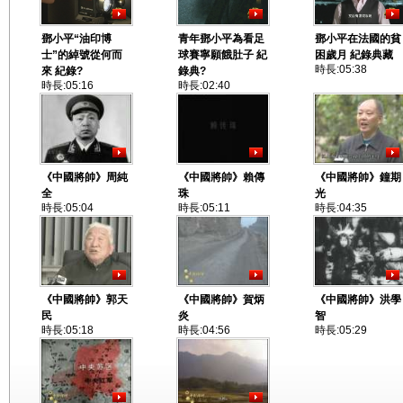
鄧小平“油印博
青年鄧小平為看足
鄧小平在法國的貧
士”的綽號從何而
球賽寧願餓肚子 紀
困歲月 紀錄典藏
時長:05:38
來 紀錄?
錄典?
時長:05:16
時長:02:40
《中國將帥》周純
《中國將帥》賴傳
《中國將帥》鐘期
全
珠
光
時長:05:04
時長:05:11
時長:04:35
《中國將帥》郭天
《中國將帥》賀炳
《中國將帥》洪學
民
炎
智
時長:05:18
時長:04:56
時長:05:29