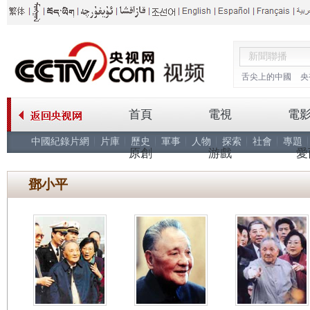
舌尖上的中國
央
首頁
電視
電
中國紀錄片網
片庫
歷史
軍事
人物
探索
社會
專題
原創
游戲
愛
鄧小平