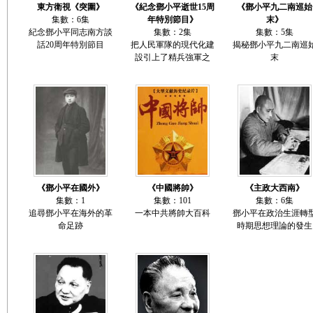
東方衛視《突圍》
《紀念鄧小平逝世15周
《鄧小平九二南巡始
集數：6集
年特別節目》
末》
紀念鄧小平同志南方談
集數：2集
集數：5集
話20周年特別節目
把人民軍隊的現代化建
揭秘鄧小平九二南巡
設引上了精兵強軍之
末
《鄧小平在國外》
《中國將帥》
《主政大西南》
集數：1
集數：101
集數：6集
追尋鄧小平在海外的革
一本中共將帥大百科
鄧小平在政治生涯轉
命足跡
時期思想理論的發生