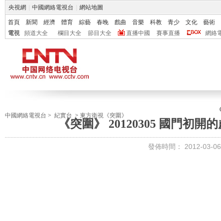
央視網
|
中國網絡電視台
|
網站地圖
首頁
新聞
經濟
體育
綜藝
春晚
戲曲
音樂
科教
青少
文化
藝術
電視
頻道大全
欄目大全
節目大全
直播中國
賽事直播
網絡
中國網絡電視台
>
紀實台
>
東方衛視《突圍》
《突圍》 20120305 國門初
發佈時間：
2012-03-06