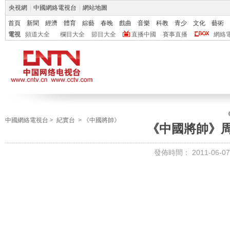
央視網
|
中國網絡電視台
|
網站地圖
首頁
新聞
經濟
體育
綜藝
春晚
戲曲
音樂
科教
青少
文化
藝術
電視
頻道大全
欄目大全
節目大全
直播中國
賽事直播
網絡
中國網絡電視台
>
紀實台
>
《中國將帥》
《中國將帥》
發佈時間：
2011-06-07