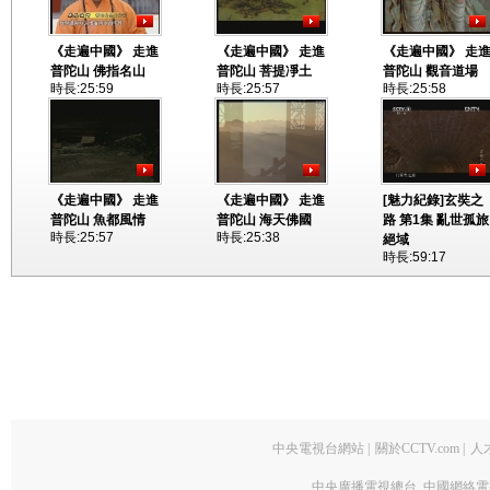
《走遍中國》 走進
《走遍中國》 走進
《走遍中國》 走
普陀山 佛指名山
普陀山 菩提凈土
普陀山 觀音道場
時長:25:59
時長:25:57
時長:25:58
《走遍中國》 走進
《走遍中國》 走進
[魅力紀錄]玄奘之
普陀山 魚都風情
普陀山 海天佛國
路 第1集 亂世孤旅
時長:25:57
時長:25:38
絕域
時長:59:17
中央電視台網站
|
關於CCTV.com
|
人
中央廣播電視總台 中國網絡電