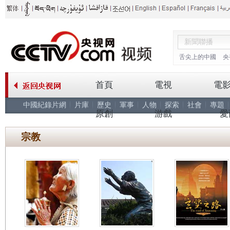
舌尖上的中國
央
首頁
電視
電
中國紀錄片網
片庫
歷史
軍事
人物
探索
社會
專題
原創
游戲
愛
宗教