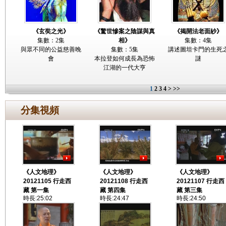
《玄奘之光》
《驚世慘案之陰謀與真
《揭開法老面紗》
集數：2集
相》
集數：4集
與眾不同的公益慈善晚
集數：5集
講述圖坦卡門的生死
會
本拉登如何成長為恐怖
謎
江湖的一代大亨
1
2
3
4
>
>>
分集視頻
《人文地理》
《人文地理》
《人文地理》
20121105 行走西
20121108 行走西
20121107 行走西
藏 第一集
藏 第四集
藏 第三集
時長:25:02
時長:24:47
時長:24:50