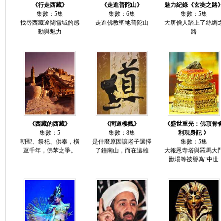
《行走西藏》
《走進普陀山》
魅力紀錄《玄奘之路
集數：5集
集數：6集
集數：5集
找尋西藏遼闊雪域的感
走進佛教聖地普陀山
大唐僧人踏上了絲綢
動與魅力
路
《西藏的西藏》
《問道樓觀》
《盛世重光：佛頂骨
集數：5
集數：8集
利現身記 》
朝聖、祭祀、供奉，橫
是什麼原因讓老子選擇
集數：5集
亙千年，佛苯之爭。
了鐘南山，而在這雄
大報恩寺塔與羅馬大
獸場等被譽為“中世