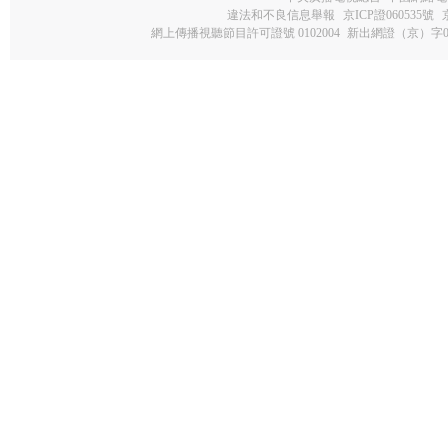
違法和不良信息舉報
京ICP證060535號
網上傳播視聽節目許可證號 0102004
新出網證（京）字0