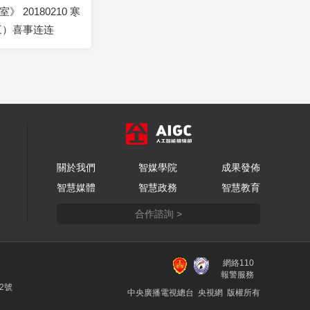
》 20180210 寒
三）喜事连连
關於我們
智媒學院
成果發佈
智慧媒體
智慧政務
智慧教育
合作諮詢 >
網絡110
報警服務
22號
中央廣播電視總台 央視網 版權所有