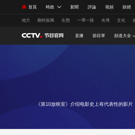
首頁
時政
新聞
評論
視頻
財經
人民領袖習近平
直播
海外頻道
片庫
iPanda
欄目大全
聯播+
English
中國領導人
節目單
Монгол
聽音
央視快評
微視頻
習
地方
鄉村振興
生態
一帶一路
央博
文化
直播
節目單
頻道大全
總台春晚
網絡春晚
共産黨員網
秧紀錄
新聞
國內
國際
評論
經濟
軍事
人民領袖習近平
聯播+
熱解讀
天天學習
視頻
小央視頻
小央直播
直播中國
熊貓
《第10放映室》介绍电影史上有代表性的影
現場
前線
比劃
快看
藍海中國
新兵
體育
直播
競猜
2026年世界盃
2026
VIP會員
CCTV奧林匹克頻道
生活體育大會