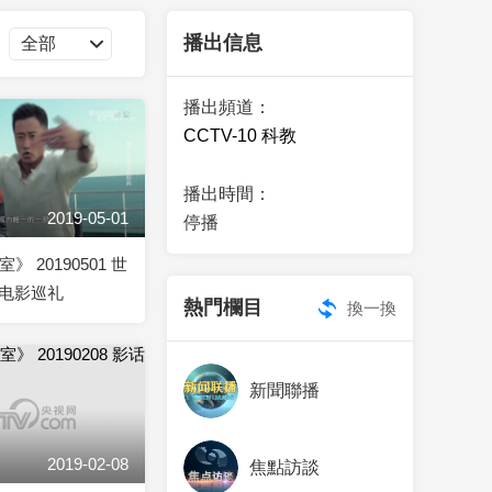
藝術
汽車
數智
5G
産業+
播出信息
時尚
天氣
才藝
網展
央央好物
播出頻道：
CCTV-10 科教
播出時間：
2019-05-01
停播
》 20190501 世
电影巡礼
熱門欄目
換一換
新聞聯播
2019-02-08
焦點訪談