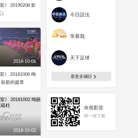
》 20190208 影
五）
今日説法
等着我
天下足球
2018-10-06
》 20181006 绚
看更多欄目
年 崭新的篇章
央視影音
掃一掃下載
2018-10-02