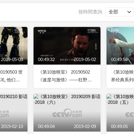
央博
非遺
文化
旅游
科普
健康
樂齡
閱讀
按時間查詢
雲起
超級工廠
智敬中國
全民健康
顏選攻略
海洋
2019-05-03
00:49:32
2019-05-02
00:49:56
收視榜
總台企業白名單
190503 世
《第10放映室》 20190502
《第10放映室
礼 他们的
《速度与激情》——狂野时
界经典系列
速
2019-02-10
00:49:04
2019-02-09
00:49:05