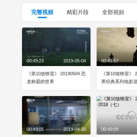
財經
教育
鄉村振興
生態環境
一帶一路
完整視頻
精彩片段
全部視頻
大國智造
大國展會
大國保險
雲頂對話
00:49:23
2019-05-04
00:49:57
CCTV.節目官網
直播
節目單
欄目
片庫
《第10放映室》 20190504 恐
《第10放映室》 20
龙称霸的世界
界经典系列电影巡
战争 我们的星球
00:49:05
2019-04-30
00:49:09