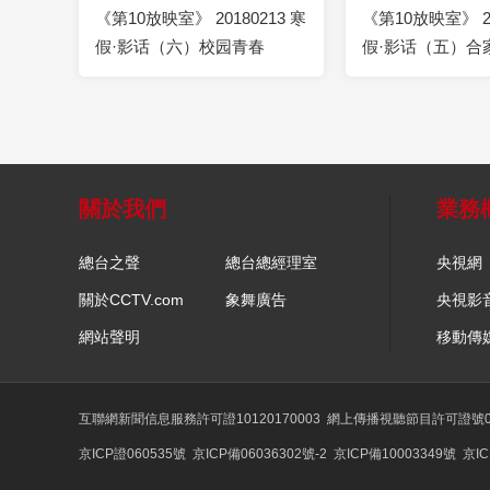
《第10放映室》 20180213 寒
《第10放映室》 20
假·影话（六）校园青春
假·影话（五）合
關於我們
業務
總台之聲
總台總經理室
央視網
關於CCTV.com
象舞廣告
央視影
網站聲明
移動傳
互聯網新聞信息服務許可證10120170003
網上傳播視聽節目許可證號01
京ICP證060535號
京ICP備06036302號-2
京ICP備10003349號
京IC