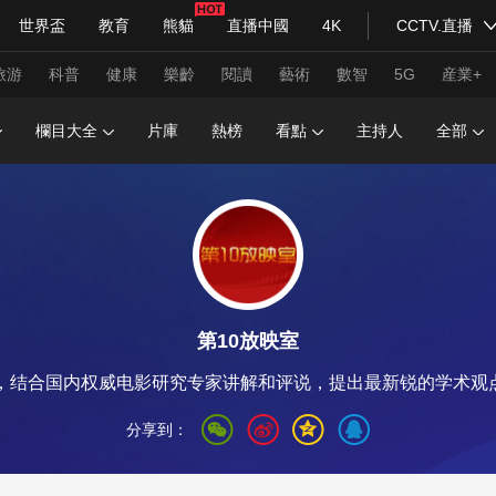
世界盃
教育
熊貓
直播中國
4K
CCTV.直播
式妙語
主持人
下載央視影音
熱解讀
天天學習
旅游
科普
健康
樂齡
閱讀
藝術
數智
5G
産業+
欄目大全
片庫
熱榜
看點
主持人
全部
紀錄片網
國家大劇院
大型活動
科技
法治
文娛
人物
公益
圖片
習式妙語
央視快評
央視網評
光華銳評
鋒面
第10放映室
頻道
VR/AR
4K專區
全景新聞
片，结合国内权威电影研究专家讲解和评说，提出最新锐的学术观
請入列
人生第一次
人生第二次
分享到：
年冬奧會
CBA
NBA
中超
國足
國際足球
網球
綜
體育江湖
文化體育
冰雪道路
足球道路