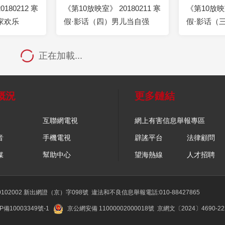
180212 寒
《第10放映室》 20180211 寒
《第10放映室
家欢乐
假·影话（四）男儿当自强
假·影话（
正在加載...
概況
更多鏈結
互聯網電視
網上有害信息舉報專區
音
手機電視
辟謠平台
法律顧問
媒
幫助中心
望海熱線
人才招聘
02002 新出網證（京）字098號
違法和不良信息舉報電話:010-88427865
P備10003349號-1
京公網安備 11000002000018號
京網文〔2024〕4690-2