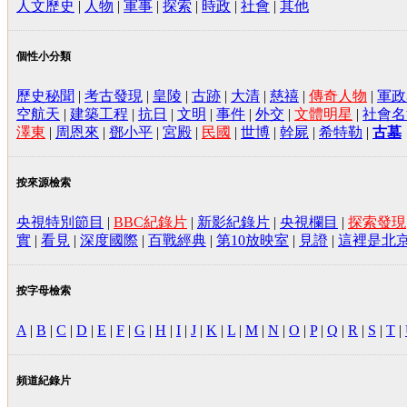
人文歷史
|
人物
|
軍事
|
探索
|
時政
|
社會
|
其他
個性小分類
歷史秘聞
|
考古發現
|
皇陵
|
古跡
|
大清
|
慈禧
|
傳奇人物
|
軍政
空航天
|
建築工程
|
抗日
|
文明
|
事件
|
外交
|
文體明星
|
社會名
澤東
|
周恩來
|
鄧小平
|
宮殿
|
民國
|
世博
|
幹屍
|
希特勒
|
古墓
按來源檢索
央視特別節目
|
BBC紀錄片
|
新影紀錄片
|
央視欄目
|
探索發現
實
|
看見
|
深度國際
|
百戰經典
|
第10放映室
|
見證
|
這裡是北
按字母檢索
A
|
B
|
C
|
D
|
E
|
F
|
G
|
H
|
I
|
J
|
K
|
L
|
M
|
N
|
O
|
P
|
Q
|
R
|
S
|
T
|
頻道紀錄片