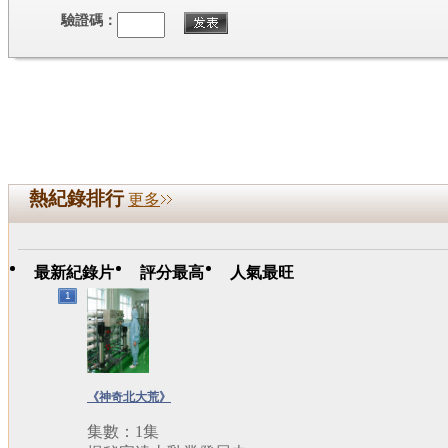
驗證碼：
熱紀錄排行
更多
最新紀錄片
評分最高
人氣最旺
1
《神奇北大荒》
集數：1集