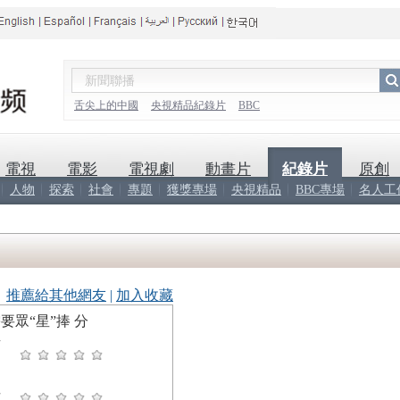
舌尖上的中國
央視精品紀錄片
BBC
電視
電影
電視劇
動畫片
紀錄片
原創
人物
探索
社會
專題
獲獎專場
央視精品
BBC專場
名人工
推薦給其他網友
|
加入收藏
要眾“星”捧
分
有
性