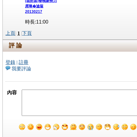
[面對面]春晚新勢力
席琳�迪翁
20130217
時長:11:00
上頁
|
1
|
下頁
評 論
登錄
|
註冊
我要評論
內容