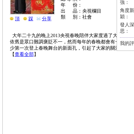
強：
年 份：
角度
出 品：央視欄目
穎：
類 別：社會
頂
踩
分享
發人
思：
大年二十九的晚上2013央視春晚陪伴大家度過了大年夜
依舊是眾口難調褒貶不一，然而每年的春晚都會有一些亮
我的
少第一次登上春晚舞台的新面孔，引起了大家的關注
【
查看全部
】