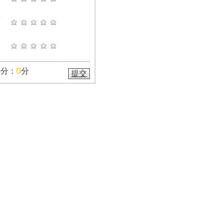
新
深
，和每年一樣大家對央視春晚
點，在今年的央視春晚就有不
0
評分：
分
提交