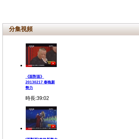
分集視頻
《面對面》
20130217 春晚新
勢力
時長:39:02