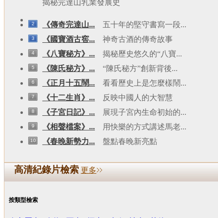
揭秘完達山乳業發展史
《傳奇完達山...
五十年的堅守書寫一段...
2
《國寶酒古窖...
神奇古酒的傳奇故事
3
《八寶秘方》...
揭秘歷史悠久的“八寶...
4
《陳氏秘方》...
“陳氏秘方”創新背後...
5
《正月十五鬧...
看看歷史上是怎麼樣鬧...
6
《十二生肖》...
反映中國人的大智慧
7
《子宮日記》...
展現子宮內生命初始的...
8
《相聲檔案》...
用快樂的方式講述馬老...
9
《春晚新勢力...
盤點春晚新亮點
10
高清紀錄片檢索
更多
按類型檢索