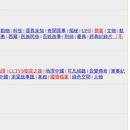
|
動物
|
科技
|
靈異未知
|
奇聞異事
|
揭秘
|
UFO
|
懸案
|
文物
|
航
宗教
|
西藏
|
民族民俗
|
百姓故事
|
刑偵
|
慶典
|
經典紀錄片
|
毛
地理
|
CCTV9發現之路
|
地理中國
|
可凡傾聽
|
音樂傳奇
|
軍事紀
中國
|
老梁故事匯
|
真相
|
國寶檔案
|
綠色空間
|
人物