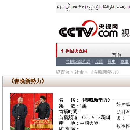
首頁
中國紀錄片網
片庫
歷史
軍事
紀實台
>
社會
>
《春晚新勢力》
《春晚新勢力》
名 稱：
《春晚新勢力》
好片需
集 數：1集
首播時間：
題材
首播頻道：CCTV-13新聞
趣：
産 地：中國大陸
故事
總 導 演：