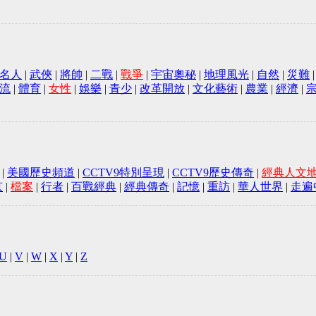
名人
|
武俠
|
將帥
|
二戰
|
戰爭
|
宇宙奧秘
|
地理風光
|
自然
|
災難
流
|
體育
|
女性
|
娛樂
|
青少
|
改革開放
|
文化藝術
|
農業
|
經濟
|
|
美國歷史頻道
|
CCTV9特別呈現
|
CCTV9歷史傳奇
|
經典人文
京
|
檔案
|
行者
|
百戰經典
|
經典傳奇
|
記憶
|
重訪
|
華人世界
|
走遍
U
|
V
|
W
|
X
|
Y
|
Z