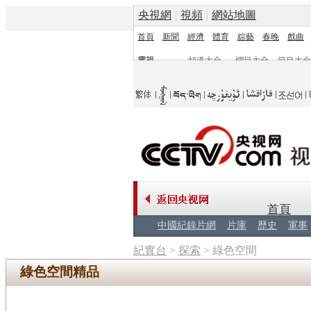
央視網
|
視頻
|
網站地圖
首頁
新聞
經濟
體育
綜藝
春晚
戲曲
電視
頻道大全
欄目大全
節目大全
頻道
欄目
首頁
中國紀錄片網
片庫
歷史
軍事
紀實台
>
探索
>
綠色空間
綠色空間精品