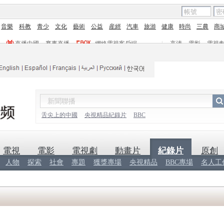
音樂
科教
青少
文化
藝術
公益
産經
汽車
旅游
健康
時尚
三農
商
直播中國
賽事直播
網絡電視客戶端
|
高清
電影
電視
舌尖上的中國
央視精品紀錄片
BBC
電視
電影
電視劇
動畫片
紀錄片
原創
人物
探索
社會
專題
獲獎專場
央視精品
BBC專場
名人工