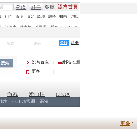
客服
設為首頁
登錄
註冊
城
社區
微博
博客
論壇
訪談
郵箱
游戲
劇
紀錄片
動畫片
公開課
播客
|
CCTV
登錄
註冊
設為首頁
網站地圖
|
搜索
更多
|
游戲
愛西柚
CBOX
作坊
CCTV9官網
高清
更多