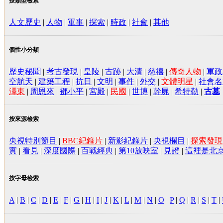
按類型檢索
人文歷史
|
人物
|
軍事
|
探索
|
時政
|
社會
|
其他
個性小分類
歷史秘聞
|
考古發現
|
皇陵
|
古跡
|
大清
|
慈禧
|
傳奇人物
|
軍政
空航天
|
建築工程
|
抗日
|
文明
|
事件
|
外交
|
文體明星
|
社會名
澤東
|
周恩來
|
鄧小平
|
宮殿
|
民國
|
世博
|
幹屍
|
希特勒
|
古墓
按來源檢索
央視特別節目
|
BBC紀錄片
|
新影紀錄片
|
央視欄目
|
探索發現
實
|
看見
|
深度國際
|
百戰經典
|
第10放映室
|
見證
|
這裡是北
按字母檢索
A
|
B
|
C
|
D
|
E
|
F
|
G
|
H
|
I
|
J
|
K
|
L
|
M
|
N
|
O
|
P
|
Q
|
R
|
S
|
T
|