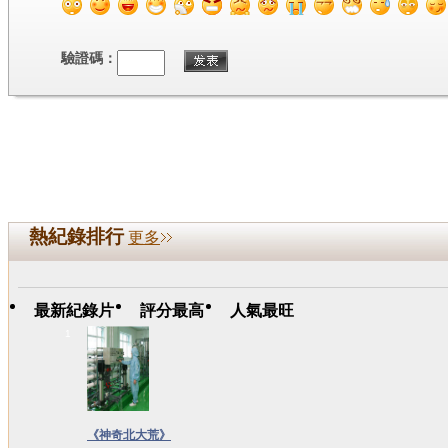
驗證碼：
熱紀錄排行
更多
最新紀錄片
評分最高
人氣最旺
1
《神奇北大荒》