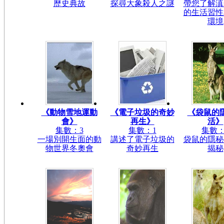
歷史典故
探尋大象殺人之謎
帶您了解滇
的生活習性
環境
《動物雪地運動
《電子垃圾的奇妙
《袋鼠的
會》
再生》
活》
集數：3
集數：1
集數：
一場別開生面的動
講述了電子垃圾的
袋鼠的隱秘
物世界冬奧會
奇妙再生
揭秘