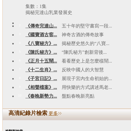
集數：1集
揭秘完達山乳業發展史
《傳奇完達山...
五十年的堅守書寫一段...
2
《國寶酒古窖...
神奇古酒的傳奇故事
3
《八寶秘方》...
揭秘歷史悠久的“八寶...
4
《陳氏秘方》...
“陳氏秘方”創新背後...
5
《正月十五鬧...
看看歷史上是怎麼樣鬧...
6
《十二生肖》...
反映中國人的大智慧
7
《子宮日記》...
展現子宮內生命初始的...
8
《相聲檔案》...
用快樂的方式講述馬老...
9
《春晚新勢力...
盤點春晚新亮點
10
高清紀錄片檢索
更多