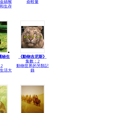
金絲猴
命較量
和生存
隱秘生
《動物吉尼斯》
集數：2
2
動物世界的另類記
生活大
錄