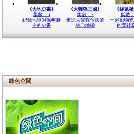
《大地史書》
《大猩猩王國》
《袋鼠疑
集數：5
集數：3
集數：
紀錄地球34億年曆
走進大猩猩帝國的
一起動物兇
史的史書
核心地帶
的背後
綠色空間