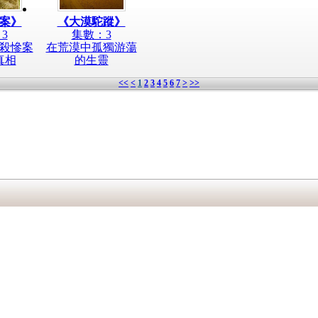
案》
《大漠駝蹤》
3
集數：3
殺慘案
在荒漠中孤獨游蕩
真相
的生靈
<<
<
1
2
3
4
5
6
7
>
>>