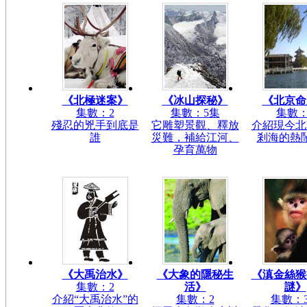
《北極迷案》
《冰山探秘》
《北京命
集數：2
集數：5集
集數：
殘忍的兇手到底是
它雕塑景觀、釋放
介紹現今北
誰
災難，補給江河、
剎海的熱
孕育萬物
《大禹治水》
《大象的隱秘生
《滇金絲猴
集數：2
活》
謎》
介紹“大禹治水”的
集數：2
集數：