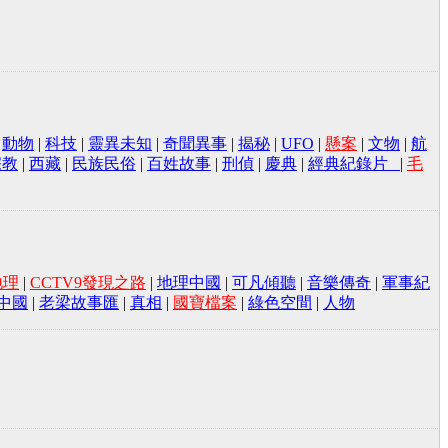
|
動物
|
科技
|
靈異未知
|
奇聞異事
|
揭秘
|
UFO
|
懸案
|
文物
|
航
宗教
|
西藏
|
民族民俗
|
百姓故事
|
刑偵
|
慶典
|
經典紀錄片
|
毛
地理
|
CCTV9發現之路
|
地理中國
|
可凡傾聽
|
音樂傳奇
|
軍事紀
中國
|
老梁故事匯
|
真相
|
國寶檔案
|
綠色空間
|
人物