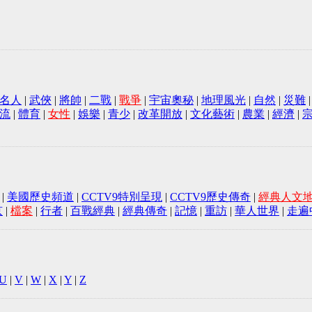
名人
|
武俠
|
將帥
|
二戰
|
戰爭
|
宇宙奧秘
|
地理風光
|
自然
|
災難
流
|
體育
|
女性
|
娛樂
|
青少
|
改革開放
|
文化藝術
|
農業
|
經濟
|
|
美國歷史頻道
|
CCTV9特別呈現
|
CCTV9歷史傳奇
|
經典人文
京
|
檔案
|
行者
|
百戰經典
|
經典傳奇
|
記憶
|
重訪
|
華人世界
|
走遍
U
|
V
|
W
|
X
|
Y
|
Z