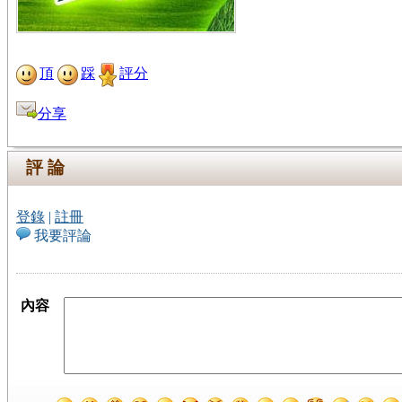
頂
踩
評分
分享
評 論
登錄
|
註冊
我要評論
內容