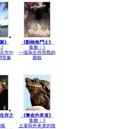
脈》
《動物角鬥士》
2
集數：5
京市什
一場為生存而戰的
鬧景象
廝殺
生存之
《奪命外來者》
集數：3
3集
土著與外來者的致