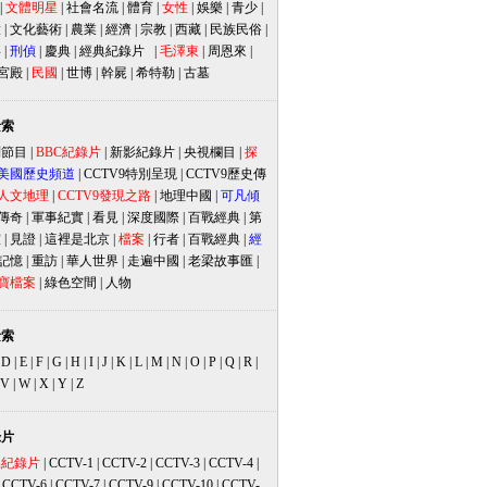
|
文體明星
|
社會名流
|
體育
|
女性
|
娛樂
|
青少
|
放
|
文化藝術
|
農業
|
經濟
|
宗教
|
西藏
|
民族民俗
|
事
|
刑偵
|
慶典
|
經典紀錄片
|
毛澤東
|
周恩來
|
宮殿
|
民國
|
世博
|
幹屍
|
希特勒
|
古墓
檢索
別節目
|
BBC紀錄片
|
新影紀錄片
|
央視欄目
|
探
美國歷史頻道
|
CCTV9特別呈現
|
CCTV9歷史傳
人文地理
|
CCTV9發現之路
|
地理中國
|
可凡傾
傳奇
|
軍事紀實
|
看見
|
深度國際
|
百戰經典
|
第
室
|
見證
|
這裡是北京
|
檔案
|
行者
|
百戰經典
|
經
記憶
|
重訪
|
華人世界
|
走遍中國
|
老梁故事匯
|
寶檔案
|
綠色空間
|
人物
檢索
|
D
|
E
|
F
|
G
|
H
|
I
|
J
|
K
|
L
|
M
|
N
|
O
|
P
|
Q
|
R
|
V
|
W
|
X
|
Y
|
Z
錄片
品紀錄片
|
CCTV-1
|
CCTV-2
|
CCTV-3
|
CCTV-4
|
|
CCTV-6
|
CCTV-7
|
CCTV-9
|
CCTV-10
|
CCTV-