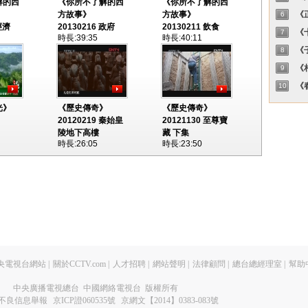
解的西
《你所不了解的西
《你所不了解的西
方故事》
方故事》
《正
6
經濟
20130216 政府
20130211 飲食
《十
7
時長:39:35
時長:40:11
《子
8
《相
9
《春
10
光》
《歷史傳奇》
《歷史傳奇》
20120219 秦始皇
20121130 至尊寶
陵地下高樓
藏 下集
時長:26:05
時長:23:50
央電視台網站
|
關於CCTV.com
|
人才招聘
|
網站聲明
|
法律顧問
|
總台總經理室
|
幫助
中央廣播電視總台 中國網絡電視台 版權所有
不良信息舉報
京ICP證060535號
京網文【2014】0383-083號