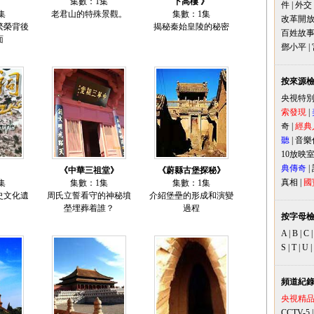
集數：1集
下高樓 》
件
|
外交
集
老君山的特殊景觀。
集數：1集
改革開
繁榮背後
揭秘秦始皇陵的秘密
百姓故
面
鄧小平
|
按來源
央視特
索發現
|
奇
|
經典
聽
|
音樂
10放映
典傳奇
|
》
《中華三祖堂》
《蔚縣古堡探秘》
真相
|
國
集
集數：1集
集數：1集
史文化遺
周氏立誓看守的神秘墳
介紹堡壘的形成和演變
塋埋葬着誰？
過程
按字母
A
|
B
|
C
S
|
T
|
U
|
頻道紀
央視精
CCTV-5