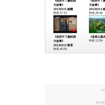
《你所不了解的西
《你所不了
方故事》
方故事》
20130215 媒體
20130213 
時長:37:15
時長:39:48
《你所不了解的西
《老君山風
時長:12:09
方故事》
20130212 教育
時長:40:05
中
違法和