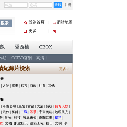
登錄
註冊
設為首頁
網站地圖
|
搜索
更多
|
戲
愛西柚
CBOX
作坊
CCTV9官網
高清
清紀錄片檢索
更多
檢索
史
|
人物
|
軍事
|
探索
|
時政
|
社會
|
其他
分類
聞
|
考古發現
|
皇陵
|
古跡
|
大清
|
慈禧
|
傳奇人物
|
人
|
武俠
|
將帥
|
二戰
|
戰爭
|
宇宙奧秘
|
地理風光
|
難
|
動物
|
科技
|
靈異未知
|
奇聞異事
|
揭秘
|
案
|
文物
|
航空航天
|
建築工程
|
抗日
|
文明
|
事