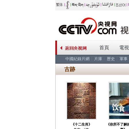
首頁
電視
中國紀錄片網
片庫
歷史
軍事
古跡
《十二生肖》
《你所不了解