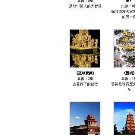
集數：6集
事》
反映中國人的大智慧
集數：6
探討西方國家
的另一
《至尊寶藏》
《晉祠
集數：2集
集數：1
古墓葬下的秘密
晉祠是珍貴歷
産