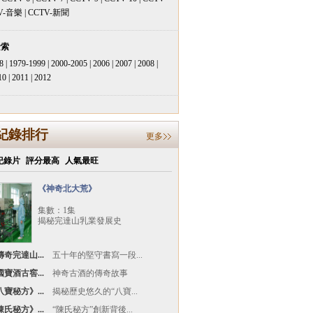
V-音樂
|
CCTV-新聞
檢索
8
|
1979-1999
|
2000-2005
|
2006
|
2007
|
2008
|
10
|
2011
|
2012
紀錄排行
更多
紀錄片
評分最高
人氣最旺
《神奇北大荒》
集數：1集
揭秘完達山乳業發展史
奇完達山...
五十年的堅守書寫一段...
寶酒古窖...
神奇古酒的傳奇故事
寶秘方》...
揭秘歷史悠久的“八寶...
氏秘方》...
“陳氏秘方”創新背後...