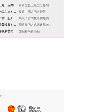
月十五鬧...
看看歷史上是怎麼樣鬧...
二生肖》...
反映中國人的大智慧
宮日記》...
展現子宮內生命初始的...
聲檔案》...
用快樂的方式講述馬老...
晚新勢力...
盤點春晚新亮點
中心