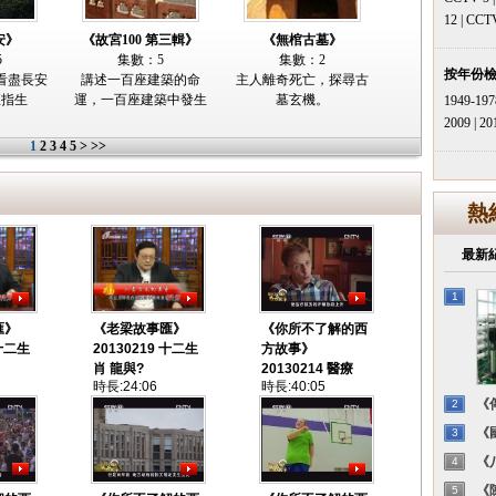
12
|
CCT
安》
《故宮100 第三輯》
《無棺古墓》
5
集數：5
集數：2
按年份
看盡長安
講述一百座建築的命
主人離奇死亡，探尋古
直指生
運，一百座建築中發生
墓玄機。
1949-197
2009
|
20
1
2
3
4
5
>
>>
熱
最新
1
匯》
《老梁故事匯》
《你所不了解的西
 十二生
20130219 十二生
方故事》
肖 龍與?
20130214 醫療
時長:24:06
時長:40:05
《傳
2
《國
3
《八
4
《陳
5