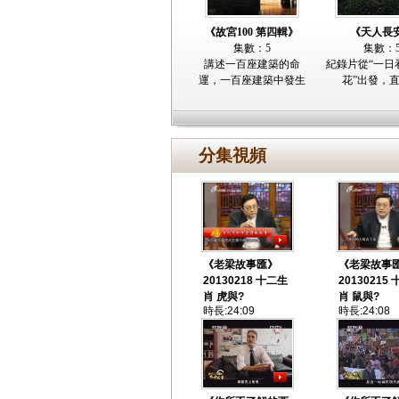
《故宮100 第四輯》
《天人長
集數：5
集數：
講述一百座建築的命
紀錄片從“一日
運，一百座建築中發生
花”出發，
分集視頻
《老梁故事匯》
《老梁故事
20130218 十二生
20130215
肖 虎與?
肖 鼠與?
時長:24:09
時長:24:08