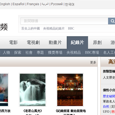
舌尖上的中國
央視精品紀錄片
BBC
電影
電視劇
動畫片
紀錄片
原創
游
人物
探索
社會
專題
獲獎專場
央視精品
BBC專場
名人工
高
更多
按類型
人文歷
個性小
歷史秘
軍政名
自然
|
災
的西方故
《老君山風光》
《紀錄頻道 秦始皇陵地
UFO
|
懸