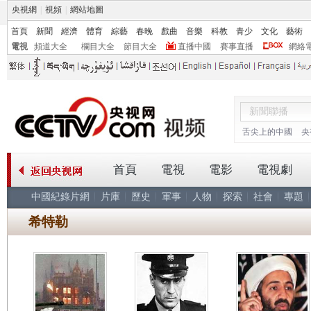
央視網
|
視頻
|
網站地圖
首頁
新聞
經濟
體育
綜藝
春晚
戲曲
音樂
科教
青少
文化
藝術
電視
頻道大全
欄目大全
節目大全
直播中國
賽事直播
網絡
舌尖上的中國
央
首頁
電視
電影
電視劇
中國紀錄片網
片庫
歷史
軍事
人物
探索
社會
專題
希特勒