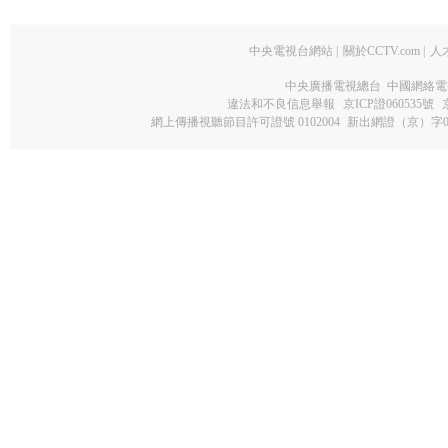
中央電視台網站
|
關於CCTV.com
|
人
中央廣播電視總台 中國網絡電
違法和不良信息舉報
京ICP證060535號
網上傳播視聽節目許可證號 0102004
新出網證（京）字0