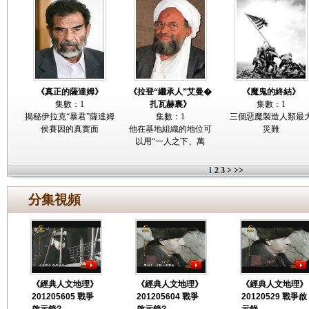
《真正的薩達姆》
《拉登“繼承人”艾曼�
《魔鬼的終結》
集數：1
扎瓦赫裏》
集數：1
揭秘伊拉克“暴君”薩達姆
集數：1
三個惡魔製造人類最
侯賽因的真實面
他在基地組織的地位可
災難
以用“一人之下、萬
1
2
3
>
>>
分集視頻
《經典人文地理》
《經典人文地理》
《經典人文地理》
201205605 戰爭
201205604 戰爭
20120529 戰爭啟