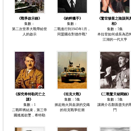
《戰爭啟示錄》
《納粹獵手》
《驚世慘案之陰謀與
集數：
集數：
相》
第二次世界大戰帶給世
二戰進行到1945年1月，
集數：5集
人的啟示
同盟國在對德作戰?
本拉登如何成長為恐
江湖的一代大亨
《探究希特勒死亡之
《坦克大戰》
《二戰驚天秘聞錄》
謎》
集數：5集
集數：5集
集數：1
掀起炮火與血淚的交織
讓蔣介石顏面盡失的
二戰即將結束，第三帝
的坦克戰爭狂潮
鬥
國搖搖欲墜，希特勒