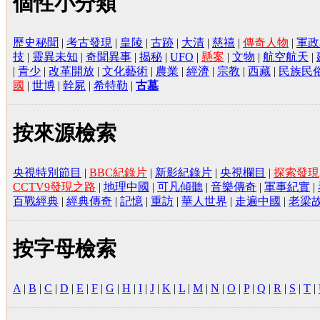
個性小分類
歷史秘聞
|
考古發現
|
皇陵
|
古跡
|
大清
|
慈禧
|
傳奇人物
|
軍政
技
|
靈異未知
|
奇聞異事
|
揭秘
|
UFO
|
懸案
|
文物
|
航空航天
|
|
青少
|
改革開放
|
文化藝術
|
農業
|
經濟
|
宗教
|
西藏
|
民族民
國
|
世博
|
幹屍
|
希特勒
|
古墓
按來源檢索
央視特別節目
|
BBC紀錄片
|
新影紀錄片
|
央視欄目
|
探索發現
CCTV9發現之路
|
地理中國
|
可凡傾聽
|
音樂傳奇
|
軍事紀實
|
百戰經典
|
經典傳奇
|
記憶
|
重訪
|
華人世界
|
走遍中國
|
老梁
按字母檢索
A
|
B
|
C
|
D
|
E
|
F
|
G
|
H
|
I
|
J
|
K
|
L
|
M
|
N
|
O
|
P
|
Q
|
R
|
S
|
T
|