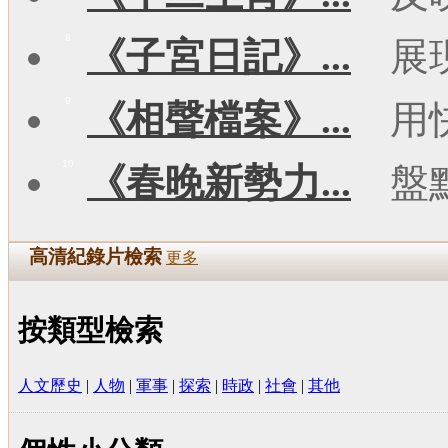
8
《子宮日記》...
展
9
《相聲檔案》...
用
10
《春晚新勢力...
盤
高清紀錄片檢索
更多
按類型檢索
人文歷史
|
人物
|
軍事
|
探索
|
時政
|
社會
|
其他