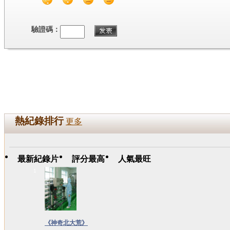
驗證碼：
熱紀錄排行
更多
最新紀錄片
評分最高
人氣最旺
1
《神奇北大荒》