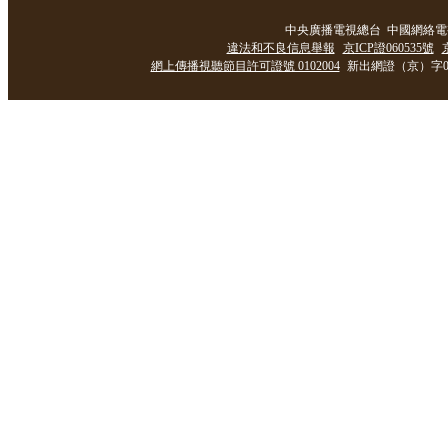
中央廣播電視總台 中國網絡電
違法和不良信息舉報
京ICP證060535號
網上傳播視聽節目許可證號 0102004
新出網證（京）字0