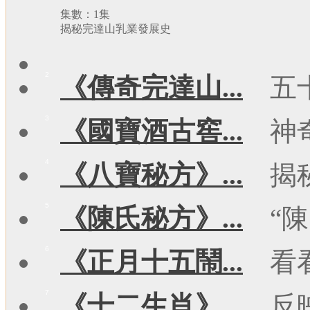
集數：1集
揭秘完達山乳業發展史
2
《傳奇完達山...
五
3
《國寶酒古窖...
神
4
《八寶秘方》...
揭
5
《陳氏秘方》...
“陳
6
《正月十五鬧...
看
7
《十二生肖》...
反