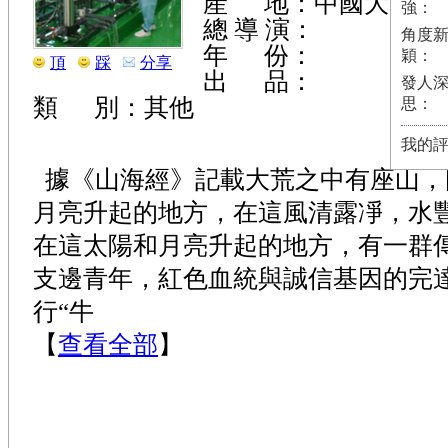
産 地：中國大陸
強：
總 導 演：
角度
年 份：
穎：
頂
踩
分享
出 品：
發人
類 別：其他
思：
我的
據《山海經》記載大荒之中有座山，
月亮升起的地方，在這風清露凈，水
在這太陽和月亮升起的地方，有一群
支邊青年，紅色血統與誠信基因的完
行“牛
【
查看全部
】