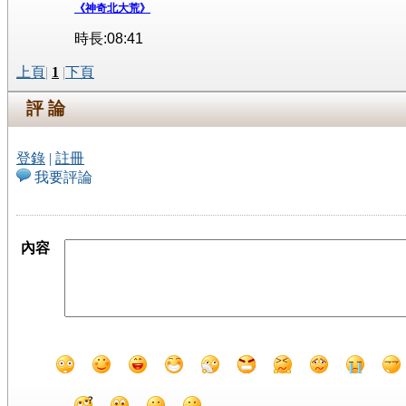
《神奇北大荒》
時長:08:41
上頁
|
1
|
下頁
評 論
登錄
|
註冊
我要評論
內容