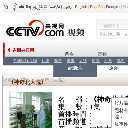
舌尖上的中國
央
首頁
電視
中國紀錄片網
片庫
歷史
軍事
人物
探索
社會
專題
紀錄片
原創
紀實台
>
其他
>
《神奇北大荒》
《神奇北大荒》
名 稱：
《神奇北大
好片需
集 數：1集
題材
首播時間：
趣：
首播頻道：
故事