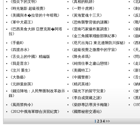
《指尖下的文明》
《真相的軌跡》
《北
《時光魅影 超級視覺》
《一野十虎將》
《刺
《美國與本�拉登的十年暗戰》
《黃海驚魂十三天》
《反
《軍中犬霸王》
《恐怖襲擊背後的謎團》
《戰
《巴西美食大師 亞歷克斯�阿塔
《雲南巧家爆炸案調查》
《柴
拉》
《金三角國軍殘餘部隊紀事》
《巔
《手藝Ⅱ》
《咫尺出海口 東北邊陲防川探秘》
《西
《四渡赤水》
《超級視覺之微塵中的宇宙》
《天
《舌尖上的中國》精編版
《降央卓瑪》
《問
《我是普京》
《純情往事之廬山戀情》
《走
《汶川 重生》
《美國特工》
《新
《大魯藝》
《中國警察》
《舌
《元帥葉劍英》
《精武英雄》
《納
《錢沿陣地：人民幣匯制改革啟示
《陽光下的留守兒童》
《放
錄》
《李自成寶藏之謎》
《黑
《風雨禁狗令》
《柴靜專訪導演卡梅隆》
《1
《2012中俄海軍聯合演習紀實》
《國際秘密交通站》
1
2
3
4
>>