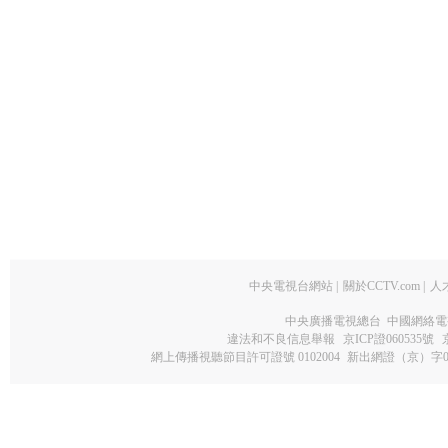
中央電視台網站
|
關於CCTV.com
|
人
中央廣播電視總台 中國網絡電
違法和不良信息舉報
京ICP證060535號
網上傳播視聽節目許可證號 0102004
新出網證（京）字0