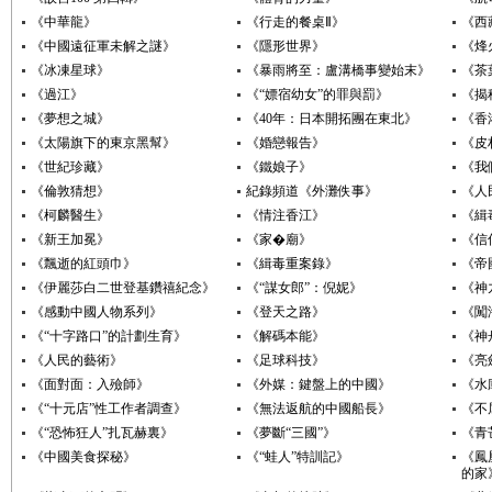
《中華龍》
《行走的餐桌Ⅱ》
《西
《中國遠征軍未解之謎》
《隱形世界》
《烽
《冰凍星球》
《暴雨將至：盧溝橋事變始末》
《茶
《過江》
《“嫖宿幼女”的罪與罰》
《揭
《夢想之城》
《40年：日本開拓團在東北》
《香
《太陽旗下的東京黑幫》
《婚戀報告》
《皮
《世紀珍藏》
《鐵娘子》
《我
《倫敦猜想》
紀錄頻道《外灘佚事》
《人
《柯麟醫生》
《情注香江》
《緝
《新王加冕》
《家�廟》
《信
《飄逝的紅頭巾》
《緝毒重案錄》
《帝
《伊麗莎白二世登基鑽禧紀念》
《“謀女郎”：倪妮》
《神
《感動中國人物系列》
《登天之路》
《闖
《“十字路口”的計劃生育》
《解碼本能》
《神
《人民的藝術》
《足球科技》
《亮
《面對面：入殮師》
《外媒：鍵盤上的中國》
《水
《“十元店”性工作者調查》
《無法返航的中國船長》
《不
《“恐怖狂人”扎瓦赫裏》
《夢斷“三國”》
《青
《中國美食探秘》
《“蛙人”特訓記》
《鳳
的家