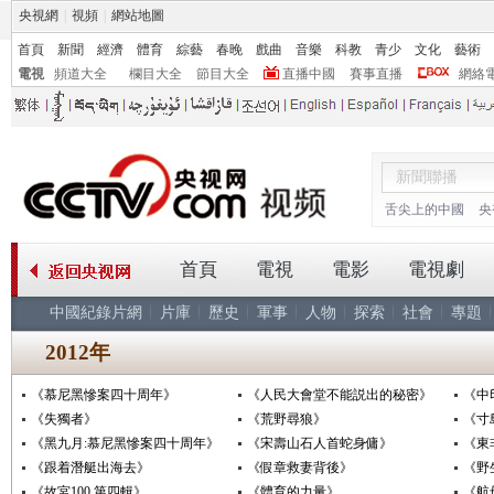
央視網
|
視頻
|
網站地圖
首頁
新聞
經濟
體育
綜藝
春晚
戲曲
音樂
科教
青少
文化
藝術
電視
頻道大全
欄目大全
節目大全
直播中國
賽事直播
網絡
舌尖上的中國
央
首頁
電視
電影
電視劇
中國紀錄片網
片庫
歷史
軍事
人物
探索
社會
專題
2012年
《慕尼黑慘案四十周年》
《人民大會堂不能説出的秘密》
《中
《失獨者》
《荒野尋狼》
《寸
《黑九月:慕尼黑慘案四十周年》
《宋壽山石人首蛇身傭》
《東
《跟着潛艇出海去》
《假章救妻背後》
《野
《故宮100 第四輯》
《體育的力量》
《航