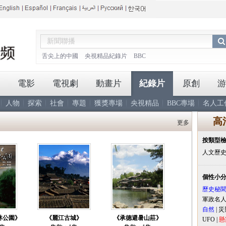
舌尖上的中國
央視精品紀錄片
BBC
電影
電視劇
動畫片
紀錄片
原創
游
人物
探索
社會
專題
獲獎專場
央視精品
BBC專場
名人工
高
更多
按類型
人文歷
個性小
歷史秘
軍政名
自然
|
災
林公園》
《麗江古城》
《承德避暑山莊》
UFO
|
懸