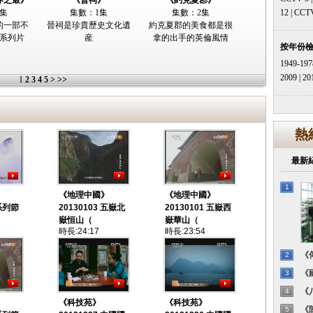
界之最》
《晉祠》
《約克夏郡》
0集
集數：1集
集數：2集
12
|
CCT
的一部不
晉祠是珍貴歷史文化遺
約克夏郡的美食都是很
系列片
産
拿的出手的英倫風情
按年份
1949-197
2009
|
20
1
2
3
4
5
>
>>
熱
最新
1
》
《地理中國》
《地理中國》
 系列節
20130103 五嶽北
20130101 五嶽西
嶽恒山（
嶽華山（
時長:24:17
時長:23:54
《傳
2
《國
3
《八
4
》
《科技苑》
《科技苑》
《陳
5