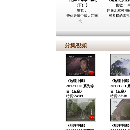
《北緯30��中國行
《走遍北京世
（下） 》
集數：1
集數：
體會北京神韻
帶你走遍中國大江南
可多得的電視
北。
分集視頻
《地理中國》
《地理中國
20121230 系列節
20121231
目《五嶽》
目《五嶽》
時長:24:09
時長:23:38
《地理中國》
《地理中國