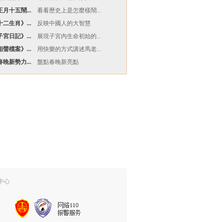
月十五鬧...
看看歷史上是怎麼樣鬧...
二生肖》...
反映中國人的大智慧
宮日記》...
展現子宮內生命初始的...
聲檔案》...
用快樂的方式講述馬老...
晚新勢力...
盤點春晚新亮點
中心