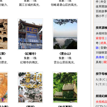
5集
集數：1集
集數：1集
件
|
外交
的魅力。
麗江古城的風光。
領略避暑山莊的風光。
改革開
百姓故
鄧小平
|
按來源
央視特
索發現
|
奇
|
經典
聽
|
音樂
10放映
石窟》
《紅螺寺》
《雲台山》
典傳奇
|
集
集數：1集
集數：1集
真相
|
國
的歷史。
紅螺寺的傳説。
雲台山景區風光。
按字母
A
|
B
|
C
S
|
T
|
U
|
頻道紀
央視精
CCTV-5