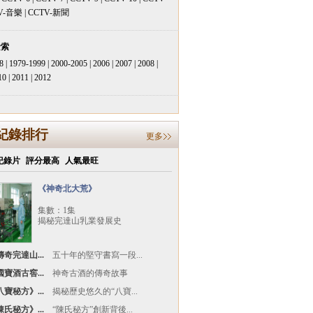
V-音樂
|
CCTV-新聞
檢索
8
|
1979-1999
|
2000-2005
|
2006
|
2007
|
2008
|
10
|
2011
|
2012
紀錄排行
更多
紀錄片
評分最高
人氣最旺
《神奇北大荒》
集數：1集
揭秘完達山乳業發展史
奇完達山...
五十年的堅守書寫一段...
寶酒古窖...
神奇古酒的傳奇故事
寶秘方》...
揭秘歷史悠久的“八寶...
氏秘方》...
“陳氏秘方”創新背後...