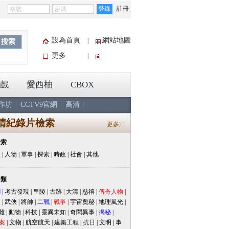
登錄
註冊
設為首頁
網站地圖
|
搜索
更多
|
戲
愛西柚
CBOX
作坊
CCTV9官網
高清
清紀錄片檢索
更多
檢索
史
|
人物
|
軍事
|
探索
|
時政
|
社會
|
其他
分類
聞
|
考古發現
|
皇陵
|
古跡
|
大清
|
慈禧
|
傳奇人物
|
人
|
武俠
|
將帥
|
二戰
|
戰爭
|
宇宙奧秘
|
地理風光
|
難
|
動物
|
科技
|
靈異未知
|
奇聞異事
|
揭秘
|
案
|
文物
|
航空航天
|
建築工程
|
抗日
|
文明
|
事