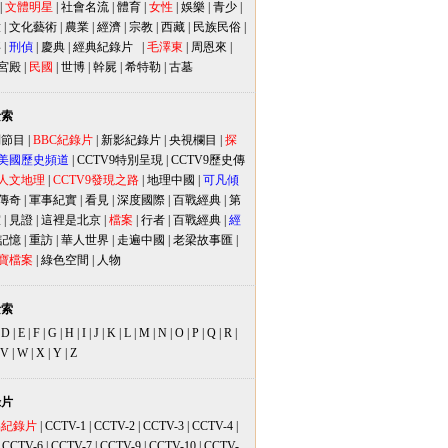
|
文體明星
|
社會名流
|
體育
|
女性
|
娛樂
|
青少
|
放
|
文化藝術
|
農業
|
經濟
|
宗教
|
西藏
|
民族民俗
|
事
|
刑偵
|
慶典
|
經典紀錄片
|
毛澤東
|
周恩來
|
宮殿
|
民國
|
世博
|
幹屍
|
希特勒
|
古墓
檢索
別節目
|
BBC紀錄片
|
新影紀錄片
|
央視欄目
|
探
美國歷史頻道
|
CCTV9特別呈現
|
CCTV9歷史傳
人文地理
|
CCTV9發現之路
|
地理中國
|
可凡傾
傳奇
|
軍事紀實
|
看見
|
深度國際
|
百戰經典
|
第
室
|
見證
|
這裡是北京
|
檔案
|
行者
|
百戰經典
|
經
記憶
|
重訪
|
華人世界
|
走遍中國
|
老梁故事匯
|
寶檔案
|
綠色空間
|
人物
檢索
|
D
|
E
|
F
|
G
|
H
|
I
|
J
|
K
|
L
|
M
|
N
|
O
|
P
|
Q
|
R
|
V
|
W
|
X
|
Y
|
Z
錄片
品紀錄片
|
CCTV-1
|
CCTV-2
|
CCTV-3
|
CCTV-4
|
|
CCTV-6
|
CCTV-7
|
CCTV-9
|
CCTV-10
|
CCTV-