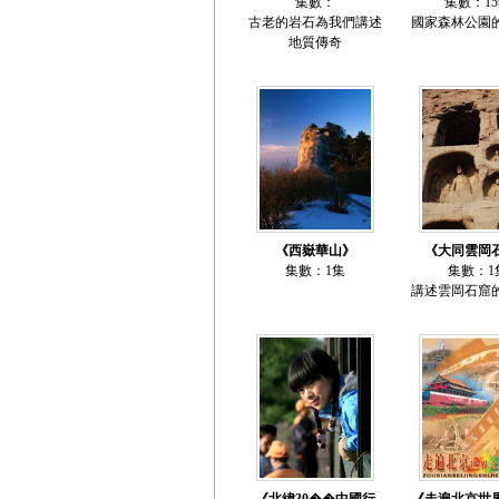
集數：
集數：1
古老的岩石為我們講述
國家森林公園
地質傳奇
《西嶽華山》
《大同雲岡
集數：1集
集數：1
講述雲岡石窟