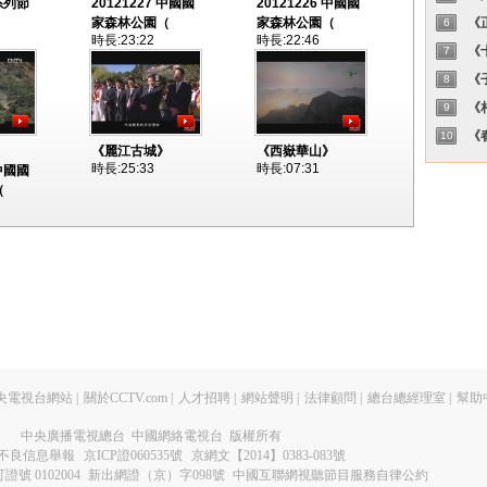
 系列節
20121227 中國國
20121226 中國國
家森林公園（
家森林公園（
《正
6
時長:23:22
時長:22:46
《十
7
《子
8
《相
9
《春
10
《麗江古城》
《西嶽華山》
時長:25:33
時長:07:31
 中國國
（
央電視台網站
|
關於CCTV.com
|
人才招聘
|
網站聲明
|
法律顧問
|
總台總經理室
|
幫助
中央廣播電視總台 中國網絡電視台 版權所有
不良信息舉報
京ICP證060535號
京網文【2014】0383-083號
 0102004
新出網證（京）字098號
中國互聯網視聽節目服務自律公約