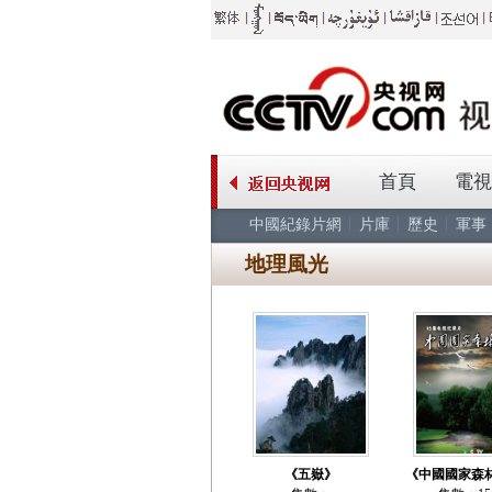
首頁
電視
中國紀錄片網
片庫
歷史
軍事
地理風光
《五嶽》
《中國國家森