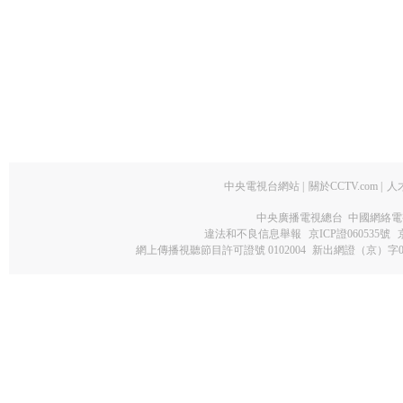
中央電視台網站
|
關於CCTV.com
|
人
中央廣播電視總台 中國網絡電
違法和不良信息舉報
京ICP證060535號
網上傳播視聽節目許可證號 0102004
新出網證（京）字0