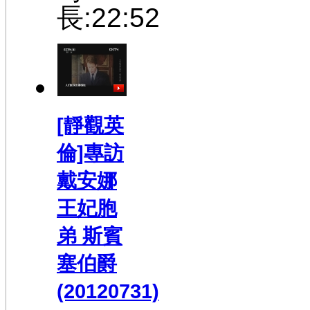
長:22:52
[靜觀英
倫]專訪
戴安娜
王妃胞
弟 斯賓
塞伯爵
(20120731)