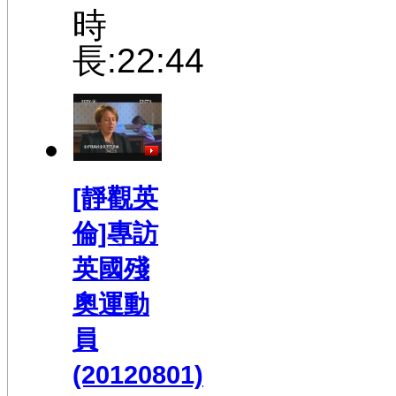
時
長:22:44
[靜觀英
倫]專訪
英國殘
奧運動
員
(20120801)