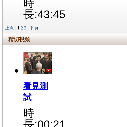
時
長:43:45
上頁
|
1
2
3
|
下頁
精切視頻
看見測
試
時
長:00:21