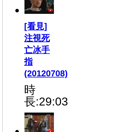
[看見]
注視死
亡冰手
指
(20120708)
時
長:29:03