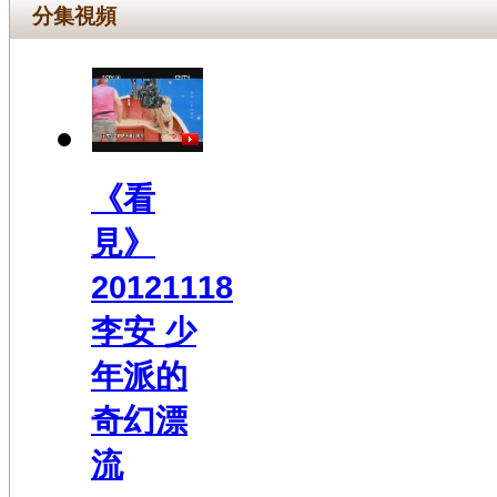
分集視頻
《看
見》
20121118
李安 少
年派的
奇幻漂
流