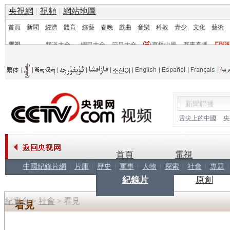
央視網
|
視頻
|
網站地圖
首頁
新聞
經濟
體育
綜藝
春晚
戲曲
音樂
科教
青少
文化
藝術
電視
頻道大全
欄目大全
節目大全
直播中國
賽事直播
頻道
欄目
舌尖上的中國
央
首頁
電視
中國紀錄片網
片庫
歷史
軍事
人物
探索
社會
專題
紀錄片
原創
紀實台
>
社會
>
看見
看見