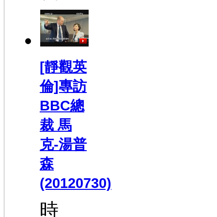
[靜觀英
倫]專訪
BBC總
裁 馬
克-湯普
森
(20120730)
時