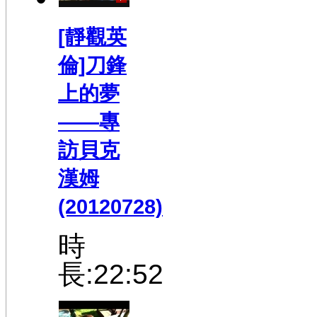
[靜觀英
倫]刀鋒
上的夢
——專
訪貝克
漢姆
(20120728)
時
長:22:52