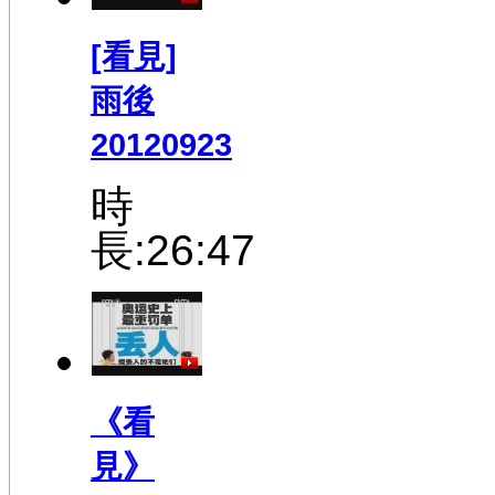
[看見]
雨後
20120923
時
長:26:47
《看
見》