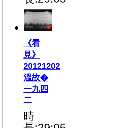
《看
見》
20121202
溫故�
一九四
二
時
長:29:05