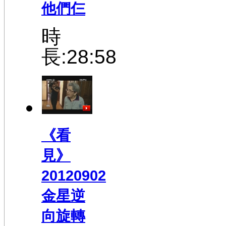
他們仨
時
長:28:58
《看
見》
20120902
金星逆
向旋轉