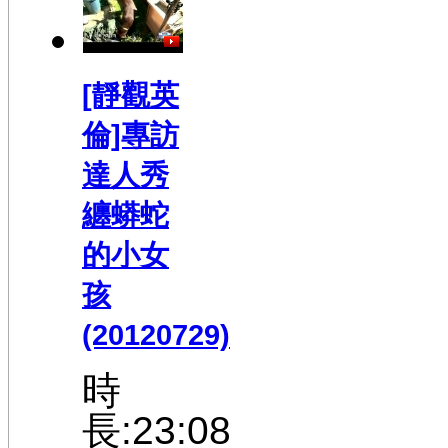
[靜觀英
倫]專訪
達人秀
纏蟒蛇
的小女
孩
(20120729)
時
長:23:08