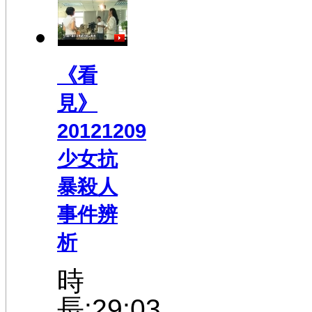
《看
見》
20121209
少女抗
暴殺人
事件辨
析
時
長:29:03