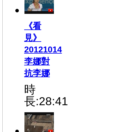
《看
見》
20121014
李娜對
抗李娜
時
長:28:41