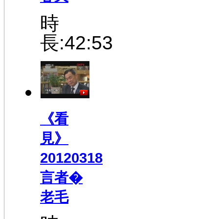
時
長:42:53
《看
見》
20120318
言者�
老毛