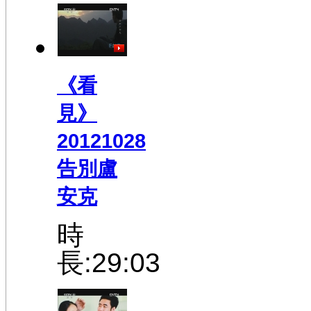
《看
見》
20121028
告別盧
安克
時
長:29:03