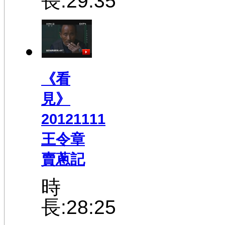
長:29:35
《看
見》
20121111
王令章
賣蔥記
時
長:28:25