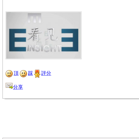
頂
踩
評分
分享