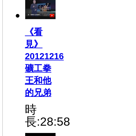
《看
見》
20121216
礦工拳
王和他
的兄弟
時
長:28:58