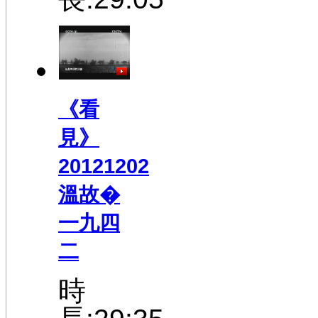
《看
見》
20121202
溫故�
一九四
二
時