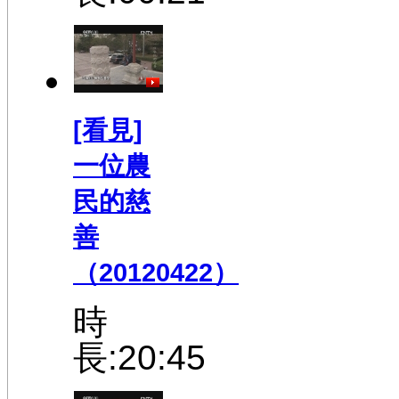
[看見]
一位農
民的慈
善
（20120422）
時
長:20:45