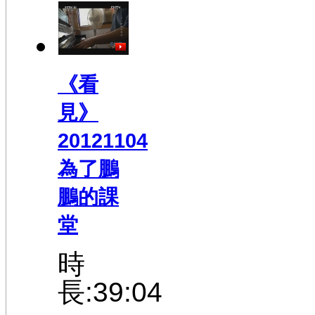
《看
見》
20121104
為了鵬
鵬的課
堂
時
長:39:04