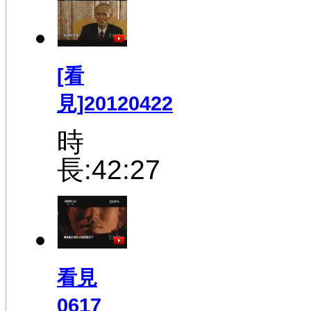
[看
見]20120422
時
長:42:27
看見
0617