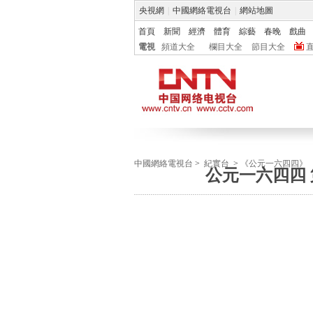
央視網
|
中國網絡電視台
|
網站地圖
首頁
新聞
經濟
體育
綜藝
春晚
戲曲
電視
頻道大全
欄目大全
節目大全
中國網絡電視台
>
紀實台
>
《公元一六四四》
公元一六四四 