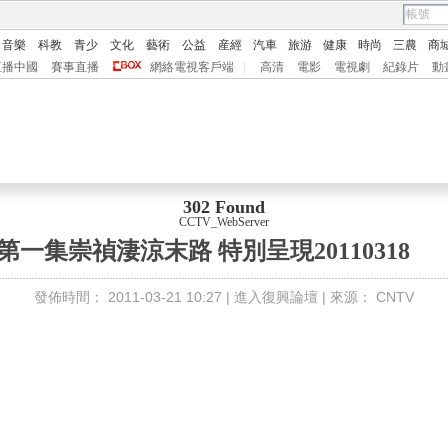
音樂
科教
青少
文化
藝術
公益
産經
汽車
旅游
健康
時尚
三農
商
直播中國
賽事直播
網絡電視客戶端
|
高清
電影
電視劇
紀錄片
動
302 Found
CCTV_WebServer
第一集崇禎淒涼末路 特別呈現20110318
發佈時間：
2011-03-21 10:27 |
進入復興論壇
| 來源：
CNTV