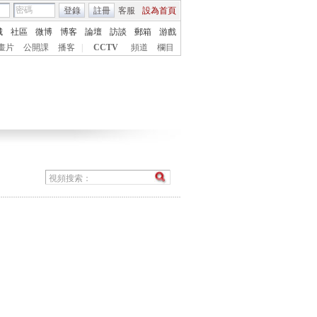
登錄
註冊
客服
設為首頁
城
社區
微博
博客
論壇
訪談
郵箱
游戲
畫片
公開課
播客
|
CCTV
頻道
欄目