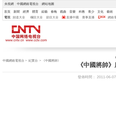
央視網
|
中國網絡電視台
|
網站地圖
首頁
新聞
經濟
體育
綜藝
春晚
戲曲
音樂
科教
青少
文化
藝術
電視
頻道大全
欄目大全
節目大全
直播中國
賽事直播
網絡
中國網絡電視台
>
紀實台
>
《中國將帥》
《中國將帥》
發佈時間：
2011-06-07