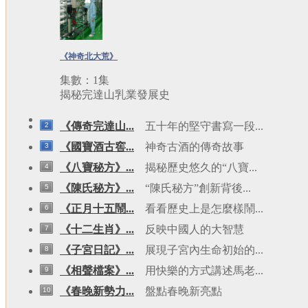
《神奇北大荒》
集數：1集
揭秘完達山乳業發展史
《傳奇完達山...
五十年的堅守書寫一段...
2
《國寶酒古窖...
神奇古酒的傳奇故事
3
《八寶秘方》...
揭秘歷史悠久的“八寶...
4
《陳氏秘方》...
“陳氏秘方”創新背後...
5
《正月十五鬧...
看看歷史上是怎麼樣鬧...
6
《十二生肖》...
反映中國人的大智慧
7
《子宮日記》...
展現子宮內生命初始的...
8
《相聲檔案》...
用快樂的方式講述馬老...
9
《春晚新勢力...
盤點春晚新亮點
10