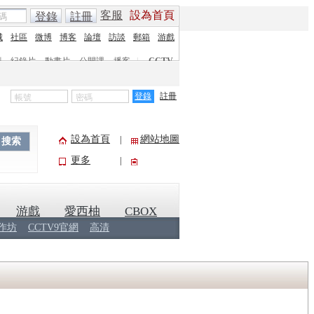
客服
設為首頁
登錄
註冊
城
社區
微博
博客
論壇
訪談
郵箱
游戲
劇
紀錄片
動畫片
公開課
播客
|
CCTV
登錄
註冊
設為首頁
網站地圖
|
搜索
更多
|
游戲
愛西柚
CBOX
作坊
CCTV9官網
高清