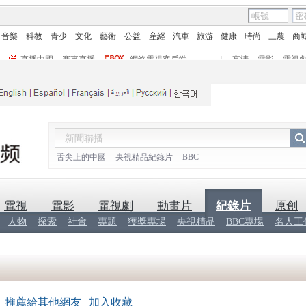
音樂
科教
青少
文化
藝術
公益
産經
汽車
旅游
健康
時尚
三農
商
直播中國
賽事直播
網絡電視客戶端
|
高清
電影
電視
舌尖上的中國
央視精品紀錄片
BBC
電視
電影
電視劇
動畫片
紀錄片
原創
人物
探索
社會
專題
獲獎專場
央視精品
BBC專場
名人工
推薦給其他網友
|
加入收藏