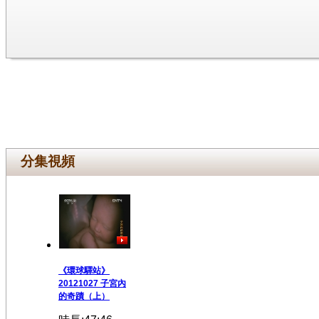
分集視頻
《環球驛站》
20121027 子宮內
的奇蹟（上）