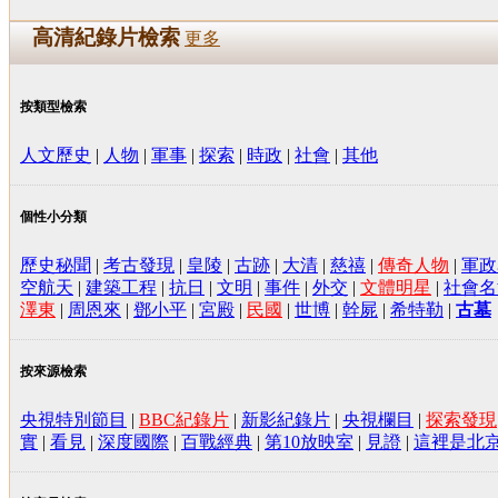
高清紀錄片檢索
更多
按類型檢索
人文歷史
|
人物
|
軍事
|
探索
|
時政
|
社會
|
其他
個性小分類
歷史秘聞
|
考古發現
|
皇陵
|
古跡
|
大清
|
慈禧
|
傳奇人物
|
軍政
空航天
|
建築工程
|
抗日
|
文明
|
事件
|
外交
|
文體明星
|
社會名
澤東
|
周恩來
|
鄧小平
|
宮殿
|
民國
|
世博
|
幹屍
|
希特勒
|
古墓
按來源檢索
央視特別節目
|
BBC紀錄片
|
新影紀錄片
|
央視欄目
|
探索發現
實
|
看見
|
深度國際
|
百戰經典
|
第10放映室
|
見證
|
這裡是北