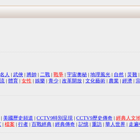
名人
|
武俠
|
將帥
|
二戰
|
戰爭
|
宇宙奧秘
|
地理風光
|
自然
|
災難
流
|
體育
|
女性
|
娛樂
|
青少
|
改革開放
|
文化藝術
|
農業
|
經濟
|
|
美國歷史頻道
|
CCTV9特別呈現
|
CCTV9歷史傳奇
|
經典人文
京
|
檔案
|
行者
|
百戰經典
|
經典傳奇
|
記憶
|
重訪
|
華人世界
|
走遍