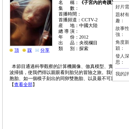
名 稱：
《子宮內的奇蹟》
好片需
集 數：
首播時間：
題材
首播頻道：CCTV-2
趣：
産 地：中國大陸
故事
總 導 演：
強：
年 份：2012
角度
出 品：央視欄目
穎：
類 別：探索
頂
踩
分享
發人
思：
本節目通過科學觀察的計算機圖像、倣真模型、實時的掃
波掃描，使我們得以親眼看到胎兒的冒險之旅。我們將看
我的
胞胎、如一個模子刻出的同卵雙胞胎、以及最不可思議的
【
查看全部
】