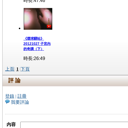
時長:47:46
《環球驛站》
20121027 子宮內
的奇蹟（下）
時長:26:49
上頁
|
1
|
下頁
評 論
登錄
|
註冊
我要評論
內容