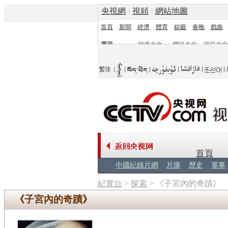
央視網
|
視頻
|
網站地圖
首頁
新聞
經濟
體育
綜藝
春晚
戲曲
電視
頻道大全
欄目大全
節目大全
頻道
欄目
首頁
中國紀錄片網
片庫
歷史
軍事
紀實台
>
探索
>
《子宮內的奇蹟》
《子宮內的奇蹟》