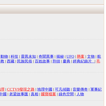
|
動物
|
科技
|
靈異未知
|
奇聞異事
|
揭秘
|
UFO
|
懸案
|
文物
|
航
宗教
|
西藏
|
民族民俗
|
百姓故事
|
刑偵
|
慶典
|
經典紀錄片
|
毛
地理
|
CCTV9發現之路
|
地理中國
|
可凡傾聽
|
音樂傳奇
|
軍事紀
中國
|
老梁故事匯
|
真相
|
國寶檔案
|
綠色空間
|
人物