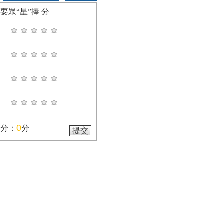
要眾“星”捧
分
有
性
新
深
描影像以及最新的四維超聲
到同卵四胞胎、分時受孕的三
0
評分：
分
提交