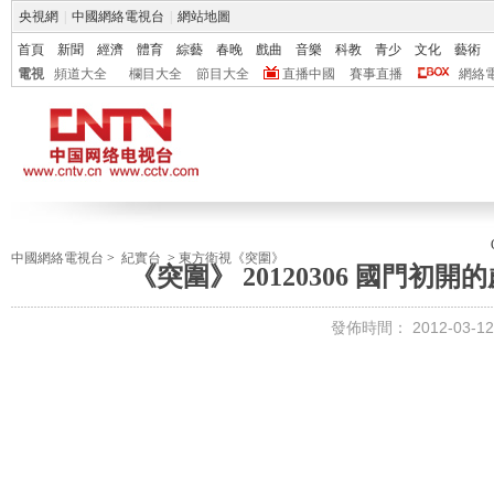
央視網
|
中國網絡電視台
|
網站地圖
首頁
新聞
經濟
體育
綜藝
春晚
戲曲
音樂
科教
青少
文化
藝術
電視
頻道大全
欄目大全
節目大全
直播中國
賽事直播
網絡
中國網絡電視台
>
紀實台
>
東方衛視《突圍》
《突圍》 20120306 國門初
發佈時間：
2012-03-12