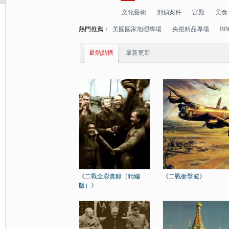
文化藝術
刑偵案件
宮殿
美食
熱門推薦：
美國國家地理專場
央視精品專場
B
最熱點播
最新更新
《二戰全彩實錄（精編
《二戰衝擊波》
版）》