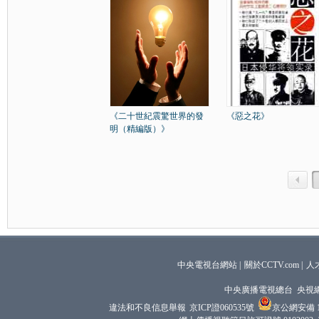
《二十世紀震驚世界的發
《惡之花》
明（精編版）》
中央電視台網站
|
關於CCTV.com
|
人
中央廣播電視總台 央視
違法和不良信息舉報
京ICP證060535號
京公網安備 11