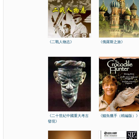
《二戰人物志》
《俄羅斯之旅》
《二十世紀中國重大考古
《鱷魚獵手（精編版）
發現》