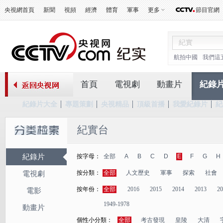
央視網首頁
新聞
視頻
經濟
體育
軍事
更多
節目官網
航拍中國
我們這
首頁
電視劇
動畫片
紀錄
紀錄片大全
專題策劃
央視精品
頂級首播
我愛紀錄片
紀
紀實台
紀錄片
按字母：
全部
A
B
C
D
E
F
G
H
按分類：
全部
人文歷史
軍事
探索
社會
電視劇
按年份：
全部
2016
2015
2014
2013
20
電影
1949-1978
動畫片
個性小分類：
全部
考古發現
皇陵
大清