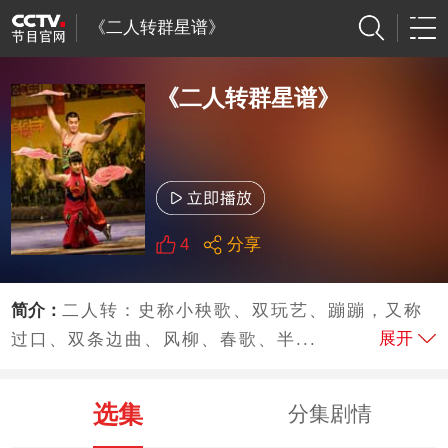
《二人转群星谱》
《二人转群星谱》
4
分享
简介：
二人转：史称小秧歌、双玩艺、蹦蹦，又称
展开
过口、双条边曲、风柳、春歌、半...
选集
分集剧情