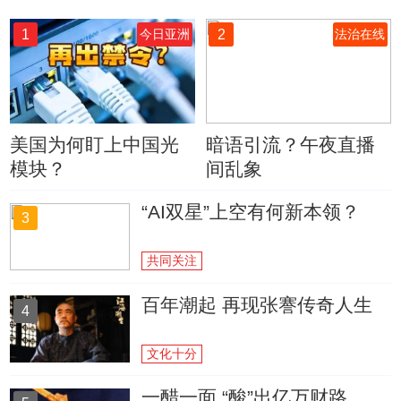
1
2
今日亚洲
法治在线
美国为何盯上中国光
暗语引流？午夜直播
模块？
间乱象
“AI双星”上空有何新本领？
3
共同关注
百年潮起 再现张謇传奇人生
4
文化十分
一醋一面 “酸”出亿万财路