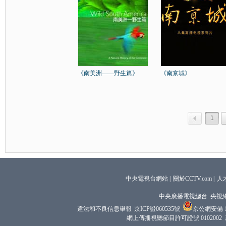
《南美洲——野生篇》
《南京城》
1
中央電視台網站
|
關於CCTV.com
|
人
中央廣播電視總台 央視
違法和不良信息舉報
京ICP證060535號
京公網安備 11
網上傳播視聽節目許可證號 0102002