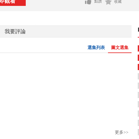
即觀看
點讚
收藏
我要評論
選集列表
圖文選集
更多>>