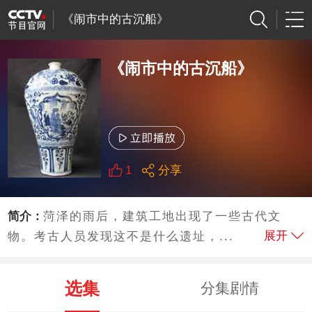
《闹市中的古沉船》
《闹市中的古沉船》
1
分享
简介：
菏泽的雨后，建筑工地出现了一些古代文
展开
物。考古人员发现这不是什么遗址，...
选集
分集剧情