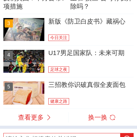
项措施
除吗？
新版《防卫白皮书》藏祸心
3
今日关注
U17男足国家队：未来可期
4
足球之夜
三招教你识破真假全麦面包
5
健康之路
查看更多
换一换