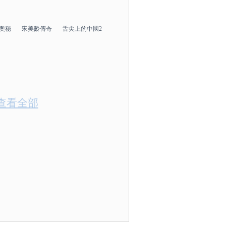
奧秘
宋美齡傳奇
舌尖上的中國2
查看全部