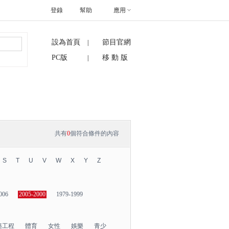
登錄
幫助
應用
設為首頁
節目官網
|
搜索
PC版
移 動 版
|
共有
0
個符合條件的內容
S
T
U
V
W
X
Y
Z
006
2005-2000
1979-1999
築工程
體育
女性
娛樂
青少