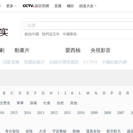
事
更多
節目官網
直播
欄目
頻道大全
航拍中國
我們這五年
中國隊長
劇
動畫片
紀錄片
愛西柚
央視影音
頂級首播
我愛紀錄片
紀錄片環球資訊
CCTV9
中國紀錄片網
B
C
D
E
F
G
H
I
J
K
L
M
N
O
P
Q
R
文歷史
軍事
探索
社會
自然
其他
016
2015
2014
2013
2012
2011
2010
2009
2008
2007
2
考古發現
皇陵
大清
宇宙奧秘
動物
靈異未知
航空航天
建