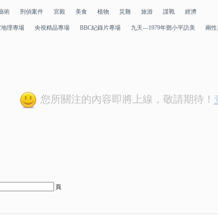
藝術
刑偵案件
宮殿
美食
植物
災難
旅游
諜戰
經濟
家地理專場
央視精品專場
BBC紀錄片專場
九天—1979年鄧小平訪美
兩性
您所關注的內容即將上線，敬請期待！
頁