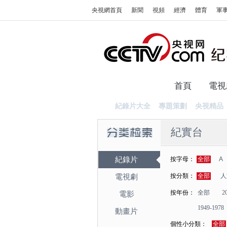
央視網首頁
新聞
視頻
經濟
體育
軍
首頁
電視
紀錄片大全
專題策劃
央視精品
紀實台
紀錄片
按字母：
全部
A
按分類：
全部
人
電視劇
按年份：
全部
2
電影
1949-1978
動畫片
個性小分類：
全部