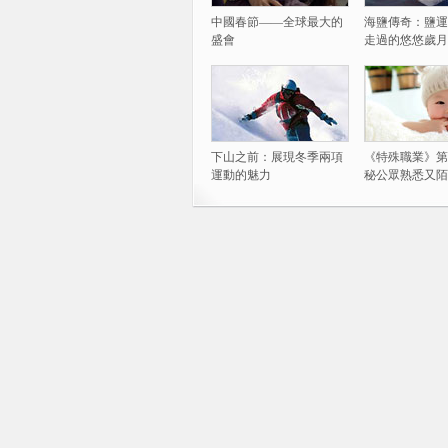
中國春節——全球最大的
海鹽傳奇：鹽運
盛會
走過的悠悠歲月
下山之前：展現冬季兩項
《特殊職業》第
運動的魅力
秘公眾熟悉又陌