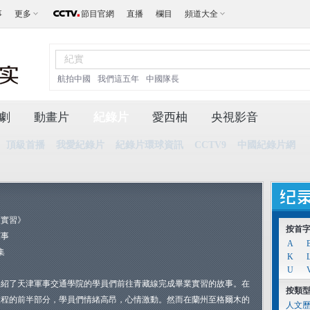
事
更多
節目官網
直播
欄目
頻道大全
航拍中國
我們這五年
中國隊長
劇
動畫片
紀錄片
愛西柚
央視影音
頂級首播
我愛紀錄片
紀錄片環球資訊
CCTV9
中國紀錄片網
《實習》
按首
軍事
A
集
K
U
介紹了天津軍事交通學院的學員們前往青藏線完成畢業實習的故事。在
按類
旅程的前半部分，學員們情緒高昂，心情激動。然而在蘭州至格爾木的
人文