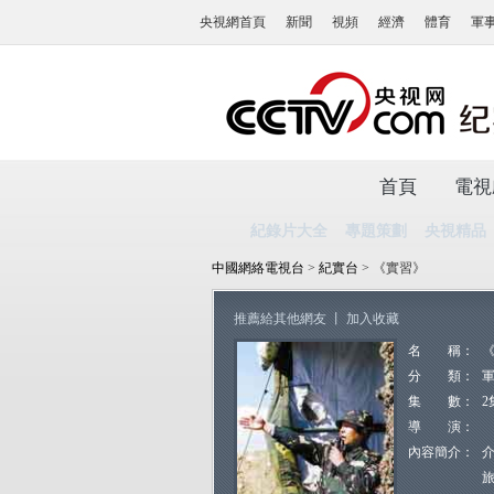
央視網首頁
新聞
視頻
經濟
體育
軍
首頁
電視
紀錄片大全
專題策劃
央視精品
中國網絡電視台
>
紀實台
> 《實習》
推薦給其他網友
丨
加入收藏
名 稱：
分 類：
集 數：
2
導 演：
內容簡介：