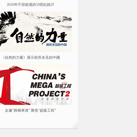
2016年不容錯過的10部紀錄片
紀念紅軍長征勝利80周年
《自然的力量》展示前所未見的中國
《我從漢朝來》
走遍“路橋車港” 聚焦“超級工程”
春風花草生 踏青春游去