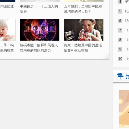
4
子
伴隨國運
中國住房——十三億人的
五年規劃：呈現出中國經
5
紀
安居
濟增長的強大動力
6
紀
7
《
8
《
二季：揭
解碼本能：解釋和展現人
傳家：體驗最中國的生活
9
《
生的職業
體內在的無限的潛力
情趣和生活智慧
10
《