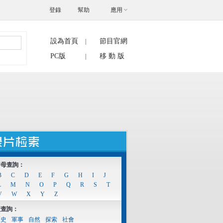
登錄
幫助
應用
設為首頁
節目官網
|
搜索
PC版
移 動 版
|
字母查詢：
B
C
D
E
F
G
H
I
J
L
M
N
O
P
Q
R
S
T
V
W
X
Y
Z
型查詢：
歷史
軍事
自然
探索
社會