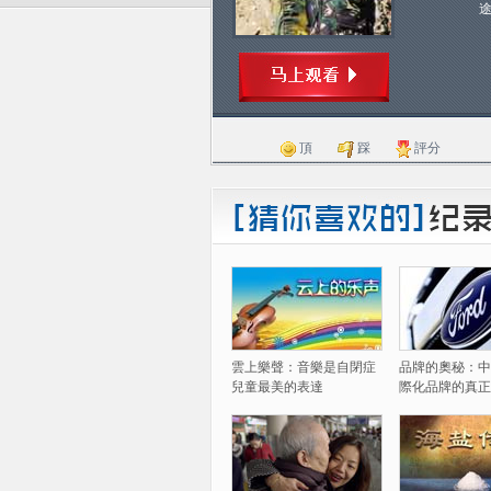
頂
踩
評分
雲上樂聲：音樂是自閉症
品牌的奧秘：中
兒童最美的表達
際化品牌的真正