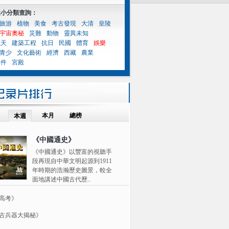
性小分類查詢：
旅游
植物
美食
考古發現
大清
皇陵
宇宙奧秘
災難
動物
靈異未知
航天
建築工程
抗日
民國
體育
娛樂
青少
文化藝術
經濟
西藏
農業
案件
宮殿
本月
總榜
本週
《中國通史》
《中國通史》以豐富的視聽手
段再現自中華文明起源到1911
年時期的浩瀚歷史圖景，較全
面地講述中國古代歷..
高考》
古兵器大揭秘》