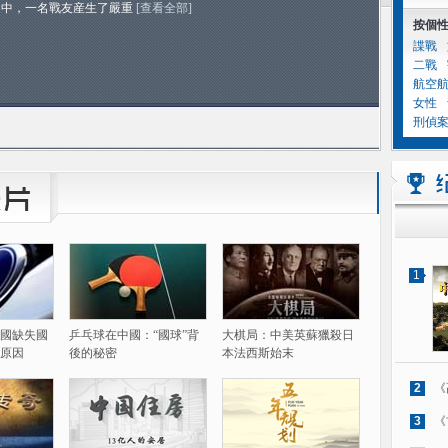
途中，一名戰友産生了嚴重
[查看全部]
按個
諜戰
二戰
航空
女性
刑偵
1
國缺失國
乒乓球在中國：“國球”背
大棋局：中美英蘇獵殺日
原因
後的秘密
本法西斯始末
2
《
3
《