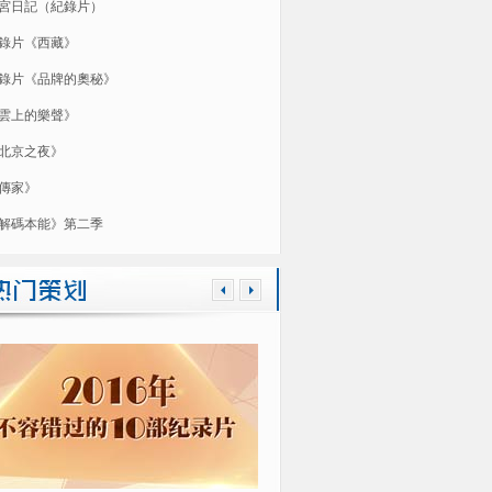
宮日記（紀錄片）
錄片《西藏》
錄片《品牌的奧秘》
雲上的樂聲》
北京之夜》
傳家》
解碼本能》第二季