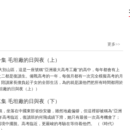
更多>>
 第一集 毛坦廠的日與夜（上）
大別山區，這是一座號稱“亞洲最大高考工廠”的高中，每年都會有上
之二都是復讀生。備戰高考的一年，每個月都有一次完全模擬高考的月
庭，陪讀家長擔負起子女的全部生活，為的就是讓他們把所有時間都用於
集 毛坦廠的日與夜（上））
 第二集 毛坦廠的日與夜（下）
鎮，坐落在中國東部省份安徽，雖然地處偏僻，但這裡卻被稱為“亞洲
14年高考臨近，復讀班的何飛成績下滑，她只有最後一次高考機會了；
境中擺脫。高考臨近，更嚴峻的考驗在等待着他們。 （《時代》