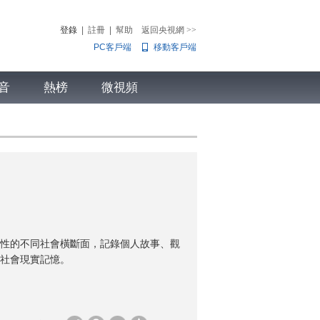
登錄
|
註冊
|
幫助
返回央視網
>>
PC客戶端
移動客戶端
音
熱榜
微視頻
兒
音樂
體育賽事
農業農村
性的不同社會橫斷面，記錄個人故事、觀
的社會現實記憶。