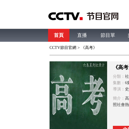
首頁
直播
節目單
CCTV節目官網
> 《高考》
綜合
新聞
財經
綜藝
中文國際
體
《高考
分類：
社
集數：
6
導演：
史
簡介：
高
照社會熱