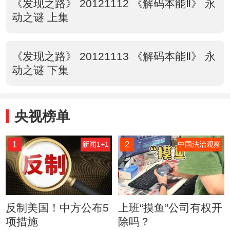
《发现之路》 20121112 《解码本能Ⅱ》 永
动之谜 上集
《发现之路》 20121113 《解码本能Ⅱ》 永
动之谜 下集
央视榜单
1
2
新闻1+1
中国法治观察
反制美国！中方公布5
上班“摸鱼”公司有权开
项措施
除吗？