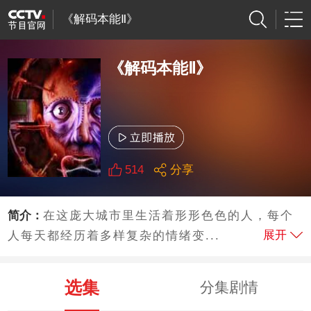
《解码本能Ⅱ》
《解码本能Ⅱ》
514
分享
简介：
在这庞大城市里生活着形形色色的人，每个
展开
人每天都经历着多样复杂的情绪变...
选集
分集剧情