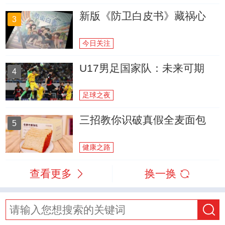
新版《防卫白皮书》藏祸心
3
今日关注
U17男足国家队：未来可期
4
足球之夜
三招教你识破真假全麦面包
5
健康之路
查看更多
换一换