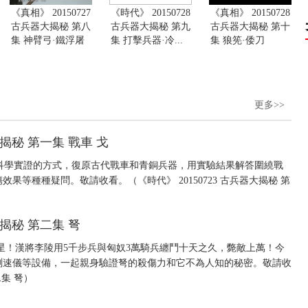
《真相》 20150727
《時代》 20150728
《真相》 20150728
古兵器大揭秘 第八
古兵器大揭秘 第九
古兵器大揭秘 第十
集 神臂弓·鐵浮屠
集 打擊兵器·冷...
集 狼筅·倭刀
更多>>
大揭秘 第一集 戰車 戈
過科學實證的方式，復原古代戰車和青銅兵器，用實驗結果解答圍繞戰
等種種疑問。敬請收看。（《時代》 20150723 古兵器大揭秘 第
大揭秘 第二集 弩
星！漢將李陵用5千步兵與匈奴3萬騎兵纏鬥十天之久，斃敵上萬！今
測速儀等設備，一起親身驗證弩的殺傷力和它不為人知的秘密。敬請收
二集 弩）