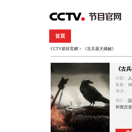
首頁
直播
節目單
CCTV節目官網
> 《古兵器大揭秘》
綜合
新聞
財經
綜藝
中文國際
體
《古兵
分類：
人
集數：
1
導演：
簡介：
該
和實證過