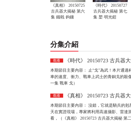
《真相》 20150725
《時代》 20150727
古兵器大揭秘 第六
古兵器大揭秘 第七
集 鐵戟·鉤鑲
集 槊·明光鎧
分集介紹
《時代》 20150723 古兵器
觀看
本期節目主要內容： 止“戈”為武！本片通
車的速度、衝力、戰車上武士的青銅戈的殺傷效果
一集 戰車 戈）
《真相》 20150723 古兵器
觀看
本期節目主要內容： 沒錯，它就是騎兵的剋
天在實證現場，專家將利用高速攝影、雷達
看，（《真相》 20150723 古兵器大揭秘 第