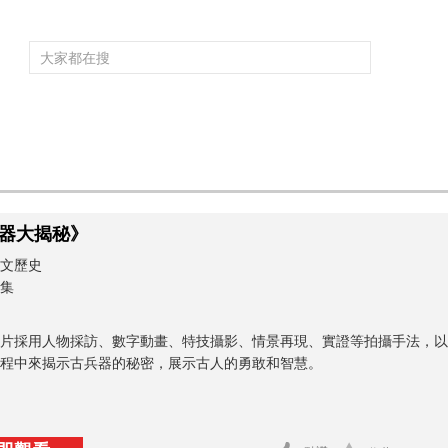
頻道大全
欄目大全
片庫
4K專區
聽
育
電影
國防軍事
電視劇
紀錄
科教
戲曲
社會與法
少
器大揭秘》
文歷史
0集
片採用人物採訪、數字動畫、特技攝影、情景再現、實證等拍攝手法，以
程中來揭示古兵器的秘密，展示古人的勇敢和智慧。