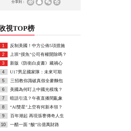
分享到：
收視TOP榜
1
反制美國！中方公佈5項措施
2
上班“摸魚”公司有權開除嗎？
3
新版《防衛白皮書》藏禍心
4
U17男足國家隊：未來可期
5
三招教你識破真假全麥麵包
6
美國為何盯上中國光模塊？
7
暗語引流？午夜直播間亂象
8
“AI雙星”上空有何新本領？
9
百年潮起 再現張謇傳奇人生
10
一醋一面 “酸”出億萬財路