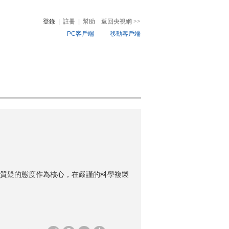
登錄
|
註冊
|
幫助
返回央視網
>>
PC客戶端
移動客戶端
音
熱榜
微視頻
兒
音樂
體育賽事
農業農村
質疑的態度作為核心，在嚴謹的科學複製