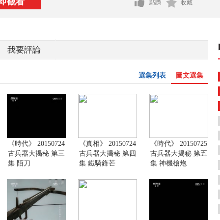
即觀看
點讚
收藏
我要評論
選集列表
圖文選集
《時代》 20150724
《真相》 20150724
《時代》 20150725
古兵器大揭秘 第三
古兵器大揭秘 第四
古兵器大揭秘 第五
集 陌刀
集 鐵騎鋒芒
集 神機槍炮