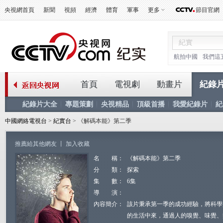
央視網首頁
新聞
視頻
經濟
體育
軍事
更多
節目官網
航拍中國
我們這
首頁
電視劇
動畫片
紀錄
紀錄片大全
專題策劃
央視精品
頂級首播
我愛紀錄片
紀
中國網絡電視台
>
紀實台
> 《解碼本能》第二季
推薦給其他網友
丨
加入收藏
名 稱：
《解碼本能》第二季
分 類：
探索
集 數：
6集
導 演：
內容簡介：
該片秉承第一季的成功經驗，將科學
的生活中來，通過人的嗅覺、味覺、