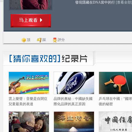
發現隱藏在DNA當中的行
[查看全部
頂
踩
評分
雲上樂聲：音樂是自閉症
品牌的奧秘：中國缺失國
乒乓球在中國：“國球
兒童最美的表達
際化品牌的真正原因
後的秘密