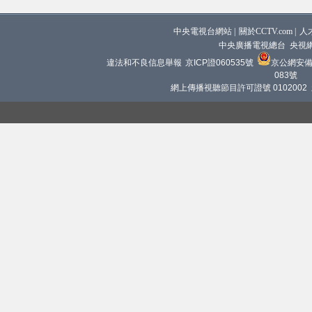
中央電視台網站
|
關於CCTV.com
|
人
中央廣播電視總台 央視
違法和不良信息舉報
京ICP證060535號
京公網安備 1
083號
網上傳播視聽節目許可證號 0102002