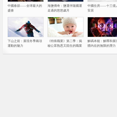
中國春節——全球最大的
海鹽傳奇：鹽運伴隨國運
中國住房——十三億
盛會
走過的悠悠歲月
安居
下山之前：展現冬季兩項
《特殊職業》第二季：揭
解碼本能：解釋和展
運動的魅力
秘公眾熟悉又陌生的職業
體內在的無限的潛力