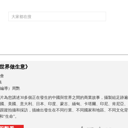
頻道大全
欄目大全
片庫
4K專區
聽
育
電影
國防軍事
電視劇
紀錄
科教
戲曲
社會與法
少
世界做生意》
會
集
編導）周艷
片為您講述30多個正在發生的中國與世界之間的商業故事，攝製組足跡
國、美國、意大利、日本、印度、蒙古、緬甸、卡塔爾、印尼、肯尼亞、
跟蹤拍攝和採訪，描繪出發生在不同行業、不同國家和地區、不同文化背
和“生命”。