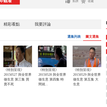
即觀看
點讚
收藏
精彩看點
我要評論
選集列表
圖文選集
《特別呈現》
《特別呈現》
《特別呈現》
20150527 與全世界
20150528 與全世界
20150529 與全世界
做生意 第三集 買
做生意 第四集 時
做生意 第五集 大
賣不死
間就...
生意