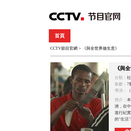
首頁
直播
節目單
CCTV節目官網
> 《與全世界做生意》
綜合
新聞
財經
綜藝
中文國際
體
《與全
分類：
社
集數：
7
導演：
（
簡介：
本
洲，在中
進行紀實
的“生活”