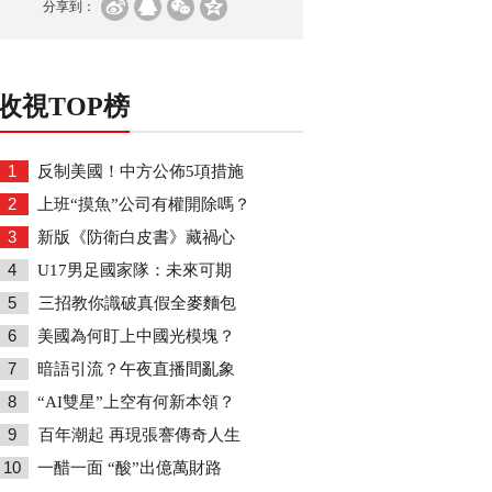
分享到：
收視TOP榜
1
反制美國！中方公佈5項措施
2
上班“摸魚”公司有權開除嗎？
3
新版《防衛白皮書》藏禍心
4
U17男足國家隊：未來可期
5
三招教你識破真假全麥麵包
6
美國為何盯上中國光模塊？
7
暗語引流？午夜直播間亂象
8
“AI雙星”上空有何新本領？
9
百年潮起 再現張謇傳奇人生
10
一醋一面 “酸”出億萬財路