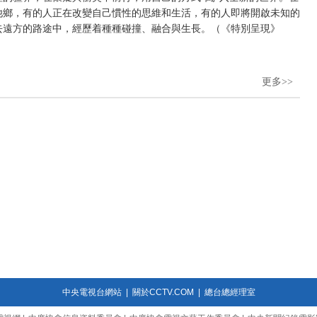
他鄉，有的人正在改變自己慣性的思維和生活，有的人即將開啟未知的
去遠方的路途中，經歷着種種碰撞、融合與生長。（《特別呈現》
更多>>
中央電視台網站
|
關於CCTV.COM
|
總台總經理室