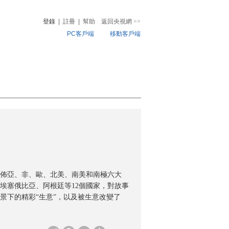
登錄
|
註冊
|
幫助
返回央視網
>>
PC客戶端
移動客戶端
音
熱榜
微視頻
兒
音樂
體育賽事
農業農村
遍佈亞、非、歐、北美、南美和南極六大
埃塞俄比亞、阿根廷等12個國家，對故事
景下的精彩“生意”，以及被生意改變了