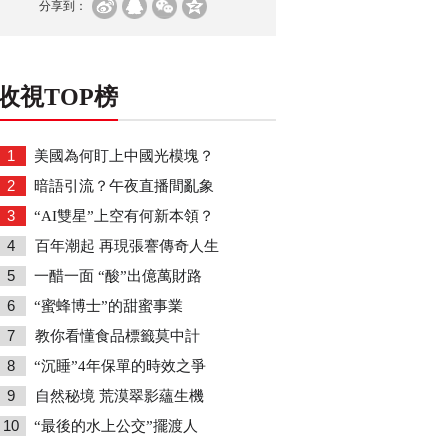
分享到：
收視TOP榜
1
美國為何盯上中國光模塊？
2
暗語引流？午夜直播間亂象
3
“AI雙星”上空有何新本領？
4
百年潮起 再現張謇傳奇人生
5
一醋一面 “酸”出億萬財路
6
“蜜蜂博士”的甜蜜事業
7
教你看懂食品標籤莫中計
8
“沉睡”4年保單的時效之爭
9
自然秘境 荒漠翠影蘊生機
10
“最後的水上公交”擺渡人