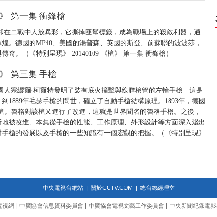
槍》 第一集 衝鋒槍
卻在二戰中大放異彩，它撕掉匪幫標籤，成為戰場上的殺敵利器，通
煌。德國的MP40、美國的湯普森、英國的斯登、前蘇聯的波波莎，
。（《特別呈現》 20140109 《槍》 第一集 衝鋒槍）
槍》 第三集 手槍
的美國人塞繆爾·柯爾特發明了裝有底火撞擊與線膛槍管的左輪手槍，這是
1889年毛瑟手槍的問世，確立了自動手槍結構原理。1893年，德國
動手槍。魯格對該槍又進行了改進，這就是世界聞名的魯格手槍。之後，
斷地被改進。本集從手槍的性能、工作原理、外形設計等方面深入淺出
對手槍的發展以及手槍的一些知識有一個宏觀的把握。（《特別呈現》
中央電視台網站
|
關於CCTV.COM
|
總台總經理室
電視網
|
中廣協會信息資料委員會
|
中廣協會電視文藝工作委員會
|
中央新聞紀錄電影