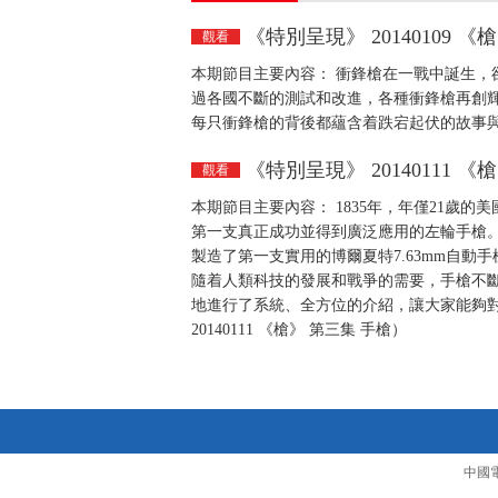
《特別呈現》 20140109 《
觀看
本期節目主要內容： 衝鋒槍在一戰中誕生，
過各國不斷的測試和改進，各種衝鋒槍再創輝
每只衝鋒槍的背後都蘊含着跌宕起伏的故事與傳奇
《特別呈現》 20140111 《
觀看
本期節目主要內容： 1835年，年僅21歲
第一支真正成功並得到廣泛應用的左輪手槍。到
製造了第一支實用的博爾夏特7.63mm自
隨着人類科技的發展和戰爭的需要，手槍不
地進行了系統、全方位的介紹，讓大家能夠
20140111 《槍》 第三集 手槍）
中國