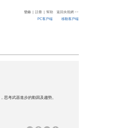
登錄
|
註冊
|
幫助
返回央視網
>>
PC客戶端
移動客戶端
音
熱榜
微視頻
兒
音樂
體育賽事
農業農村
，思考武器進步的動因及趨勢。