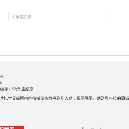
頻道大全
欄目大全
片庫
4K專區
聽
育
電影
國防軍事
電視劇
紀錄
科教
戲曲
社會與法
少
事
集
編導）李煒 孟紀原
片以世界範圍內的槍械傳奇故事為切入點，揭示戰爭、武器與科技的關係