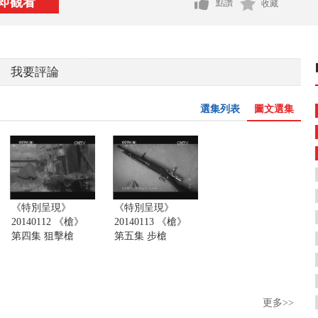
即觀看
點讚
收藏
我要評論
選集列表
圖文選集
《特別呈現》
《特別呈現》
20140112 《槍》
20140113 《槍》
第四集 狙擊槍
第五集 步槍
更多>>