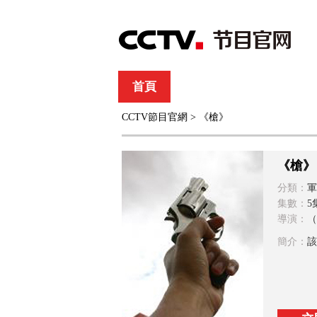
首頁
直播
節目單
CCTV節目官網
> 《槍》
綜合
新聞
財經
綜藝
中文國際
體
《槍》
分類：
軍
集數：
5
導演：
（
簡介：
該