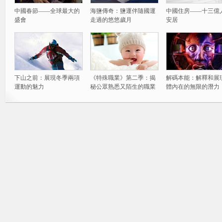
中國春節——全球最大的
海鹽傳奇：鹽運伴隨國運
中國住房——十三億
盛會
走過的悠悠歲月
安居
下山之前：展現冬季兩項
《特殊職業》第二季：揭
解碼本能：解釋和展
運動的魅力
秘公眾熟悉又陌生的職業
體內在的無限的潛力