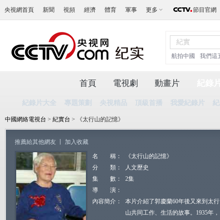
央視網首頁
新聞
視頻
經濟
體育
軍事
更多
節目官網
航拍中國
我們這
首頁
電視劇
動畫片
紀錄
紀錄片大全
專題策劃
央視精品
頂級首播
我愛紀錄片
紀
中國網絡電視台
>
紀實台
> 《太行山的記憶》
推薦給其他網友
丨
加入收藏
名 稱：
《太行山的記憶》
分 類：
人文歷史
集 數：
2集
導 演：
內容簡介：
本片介紹了郭慶蘭60年後又來到太
山共同工作、生活的故事。1935年