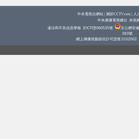
中央電視台網站
|
關於CCTV.com
|
人
中央廣播電視總台 央視
違法和不良信息舉報
京ICP證060535號
京公網安備 1
083號
網上傳播視聽節目許可證號 0102002