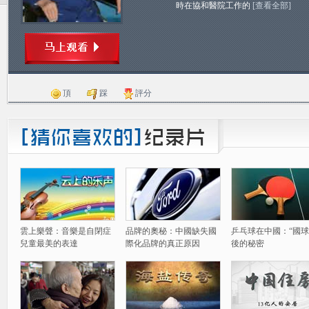
時在協和醫院工作的
[查看全部]
頂
踩
評分
雲上樂聲：音樂是自閉症
品牌的奧秘：中國缺失國
乒乓球在中國：“國球
兒童最美的表達
際化品牌的真正原因
後的秘密