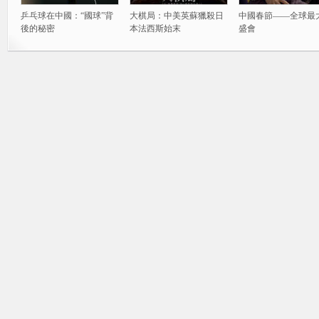
乒乓球在中國：“國球”背
大棋局：中美英蘇獵殺日
中國春節——全球最
後的秘密
本法西斯始末
盛會