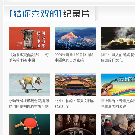
《如果國寶會説話》：何
9000米落差 160多條山脈
關注中國人的餐桌 從
以為尊 我有中國
中隱藏的自然密碼
解讀節日文化
小狗玩滑板鸚鵡會説話 動
北京中軸線：華夏文明的
雲上樂聲：音樂是自
物們的聰明你絕對想不到
精彩印記
兒童最美的表達