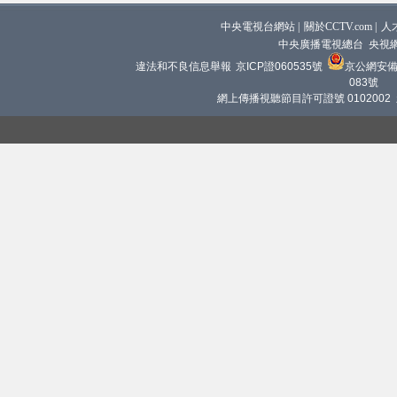
中央電視台網站
|
關於CCTV.com
|
人
中央廣播電視總台 央視
違法和不良信息舉報
京ICP證060535號
京公網安備 1
083號
網上傳播視聽節目許可證號 0102002