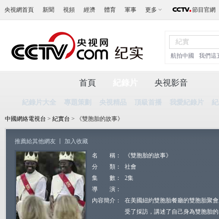
央視網首頁
新聞
視頻
經濟
體育
軍事
更多
節目官網
航拍中國
我們這
首頁
紀錄片
央視影音
紀錄片大全
專題策劃
央視精品
頂級首播
我愛紀錄片
紀
中國網絡電視台
>
紀實台
> 《雙胞胎的故事》
推薦給其他網友
丨
加入收藏
名 稱：
《雙胞胎的故事》
分 類：
社會
集 數：
2集
導 演：
內容簡介：
在美國紐約雙胞胎餐廳的雙胞胎聚會
受了採訪，講述了自己身為雙胞胎的