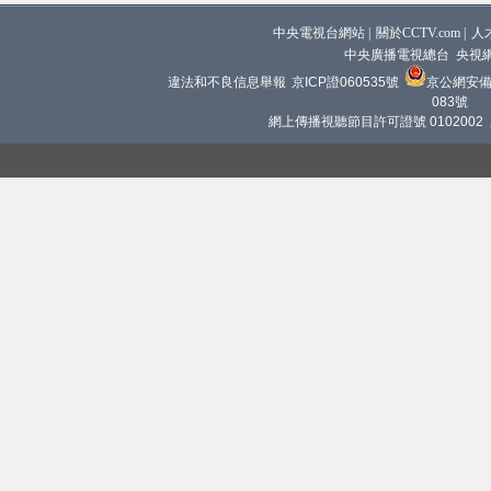
中央電視台網站
|
關於CCTV.com
|
人
中央廣播電視總台 央視
違法和不良信息舉報
京ICP證060535號
京公網安備 1
083號
網上傳播視聽節目許可證號 0102002