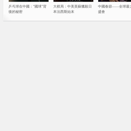
乒乓球在中國：“國球”背
大棋局：中美英蘇獵殺日
中國春節——全球最
後的秘密
本法西斯始末
盛會