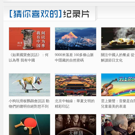
《如果國寶會説話》：何
9000米落差 160多條山脈
關注中國人的餐桌 從
以為尊 我有中國
中隱藏的自然密碼
解讀節日文化
小狗玩滑板鸚鵡會説話 動
北京中軸線：華夏文明的
雲上樂聲：音樂是自
物們的聰明你絕對想不到
精彩印記
兒童最美的表達