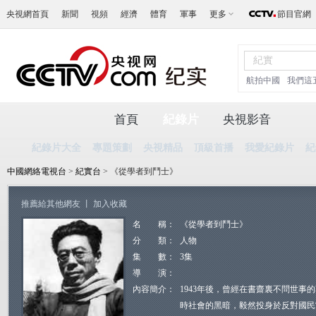
央視網首頁
新聞
視頻
經濟
體育
軍事
更多
節目官網
航拍中國
我們這
首頁
紀錄片
央視影音
紀錄片大全
專題策劃
央視精品
頂級首播
我愛紀錄片
紀
中國網絡電視台
>
紀實台
> 《從學者到鬥士》
推薦給其他網友
丨
加入收藏
名 稱：
《從學者到鬥士》
分 類：
人物
集 數：
3集
導 演：
內容簡介：
1943年後，曾經在書齋裏不問世事
時社會的黑暗，毅然投身於反對國民