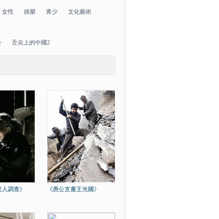
女性
娛樂
青少
文化藝術
公
舌尖上的中國2
老人調查》
《愚公支書王光國》