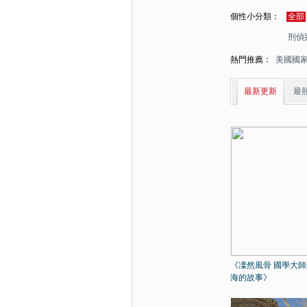
個性小分類：
全部
刑偵
熱門推薦：
美國國
最新更新
最
《凜然風骨 國學大
海的故事》