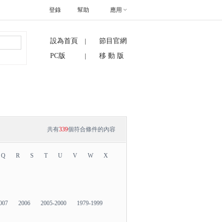
登錄
幫助
應用
設為首頁
節目官網
|
搜索
PC版
移 動 版
|
共有
339
個符合條件的內容
Q
R
S
T
U
V
W
X
007
2006
2005-2000
1979-1999