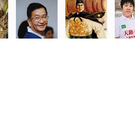
《梁從誡》
《感知鄭和 擁抱海洋》
《天路尋愛
《雙合村的亡命人》
《魅力巴巴多斯》
《七年（精