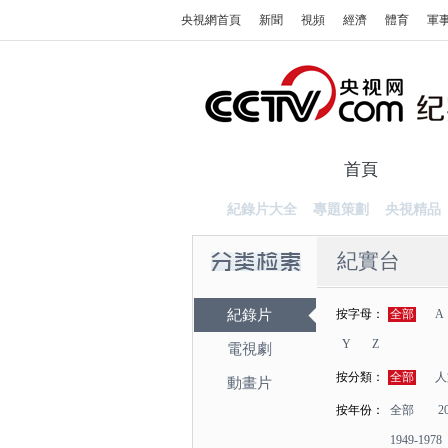
央視網首頁
新聞
視頻
經濟
體育
軍
首頁
紀錄
紀錄片大全
專題策劃
央視精品
紀實台
紀錄片
按字母：
全部
A
Y
Z
電視劇
按分類：
全部
人
動畫片
按年份：
全部
2
1949-1978