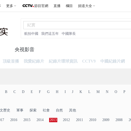
事
更多
節目官網
直播
欄目
頻道大全
航拍中國
我們這五年
中國隊長
片
央視影音
頂級首播
我愛紀錄片
紀錄片環球資訊
CCTV9
中國紀錄片網
B
C
D
E
F
G
H
I
J
K
L
M
N
O
P
文歷史
軍事
探索
社會
自然
其他
017
2016
2015
2014
2013
2012
2011
2010
2009
2008
2