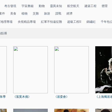
考古發現
宇宙奧秘
動物
靈異未知
航空航天
建築工程
體育
案件
美食
植物
災難
旅游
諜戰
經濟
家地理專場
央視精品專場
紅軍不怕遠征難
超級工程II
錦繡紀
千年包
熱點播
師朱季
《落寞木偶》
《居委會》
《上海獨居