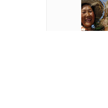
《麥子熟了》
《玩味京城II》