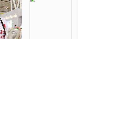
》
《音之揚 吐魯番傳奇》
編版）》
《倫敦大轟炸（精編
版）》