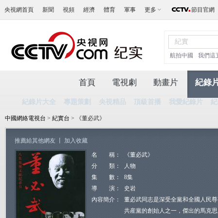
央視網首頁
新聞
視頻
經濟
體育
軍事
更多
節目官網
航拍中國
我們這
首頁
電視劇
動畫片
紀錄
紀錄片大全
專題策劃
央視精品
頂級首播
我愛紀錄片
紀
中國網絡電視台
>
紀實台
> 《董必武》
推薦給其他網友
丨
加入收藏
名 稱：
《董必武》
分 類：
人物
集 數：
8集
導 演：
史岩
內容簡介：
董必武同志是深受全黨和全國人民尊
共産黨的創始人之一，傑出的馬克思