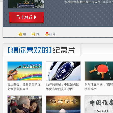
領導集體和新中國中央人民
[查看全
頂
踩
評分
雲上樂聲：音樂是自閉症
品牌的奧秘：中國缺失國
乒乓球在中國：“國球
兒童最美的表達
際化品牌的真正原因
後的秘密