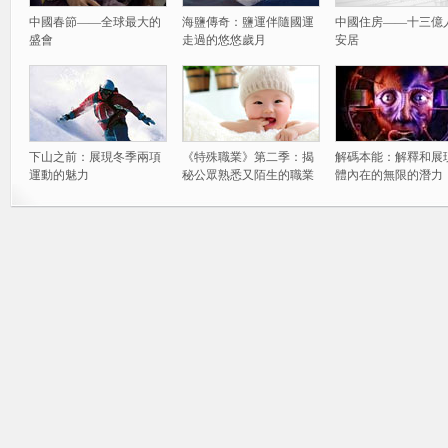
中國春節——全球最大的
海鹽傳奇：鹽運伴隨國運
中國住房——十三億
盛會
走過的悠悠歲月
安居
下山之前：展現冬季兩項
《特殊職業》第二季：揭
解碼本能：解釋和展
運動的魅力
秘公眾熟悉又陌生的職業
體內在的無限的潛力