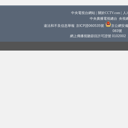
中央電視台網站
|
關於CCTV.com
|
人
中央廣播電視總台 央視
違法和不良信息舉報
京ICP證060535號
京公網安備 1
083號
網上傳播視聽節目許可證號 0102002