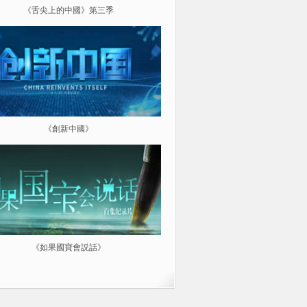
《舌尖上的中國》第三季
《超級工程（第三季）縱橫中
《創新中國》
《航拍中國》
《如果國寶會説話》
微紀：三分鐘讓你愛上一部紀