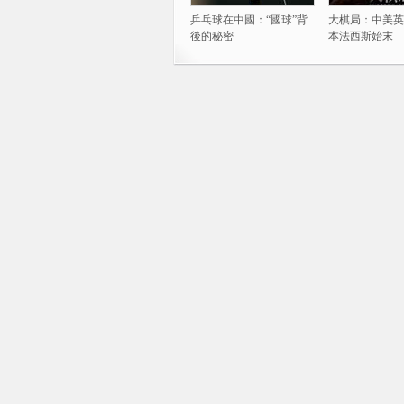
乒乓球在中國：“國球”背
大棋局：中美英
後的秘密
本法西斯始末