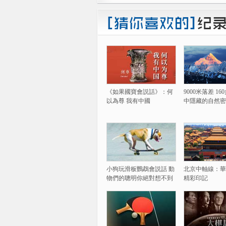
《如果國寶會説話》：何
9000米落差 1
以為尊 我有中國
中隱藏的自然密
小狗玩滑板鸚鵡會説話 動
北京中軸線：華
物們的聰明你絕對想不到
精彩印記