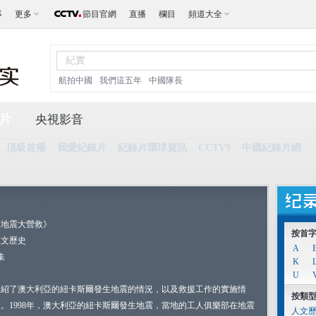
事
更多
節目官網
直播
欄目
頻道大全
航拍中國
我們這五年
中國隊長
片
央視影音
頂級首播
我愛紀錄片
紀錄片環球資訊
CCTV9
中國紀錄片網
《地震大營救》
按首
人文歷史
A
集
K
U
介紹了澳大利亞的紐卡斯爾發生地震的情況，以及救援工作的實施情
按類
況。1998年，澳大利亞的紐卡斯爾發生地震，當地的工人俱樂部在地震
人文