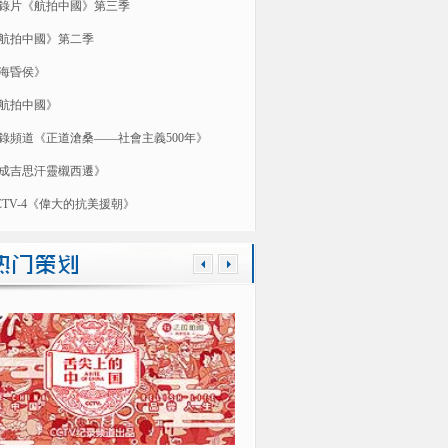
錄片《航拍中國》第三季
航拍中國》第二季
海昏侯》
航拍中國》
錄頻道《正道滄桑——社會主義500年》
成吉思汗靈櫬西遷》
CTV-4《偉大的抗美援朝》