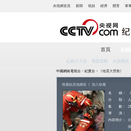
央視網首頁
新聞
視頻
經濟
體育
軍
首頁
紀錄
紀錄片大全
專題策劃
央視精品
中國網絡電視台
>
紀實台
> 《地震大營救》
推薦給其他網友
丨
加入收藏
名 稱：
分 類：
集 數：
2
導 演：
內容簡介：