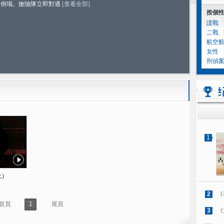
中倒塌。搶險隊立即對遇
[查看全部]
按個
諜戰
二戰
航空
女性
刑偵
1
上）
2
《
首頁
1
尾頁
3
《