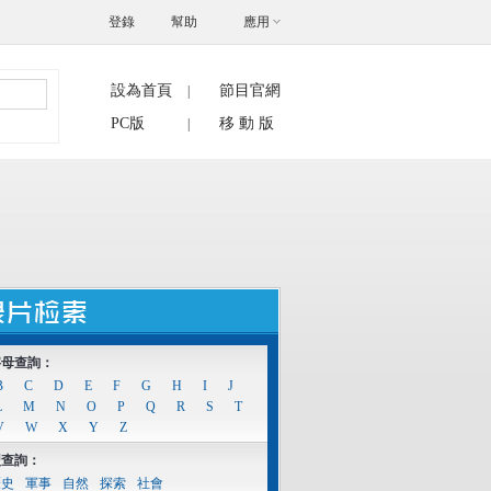
登錄
幫助
應用
設為首頁
節目官網
|
搜索
PC版
移 動 版
|
字母查詢：
B
C
D
E
F
G
H
I
J
L
M
N
O
P
Q
R
S
T
V
W
X
Y
Z
型查詢：
歷史
軍事
自然
探索
社會