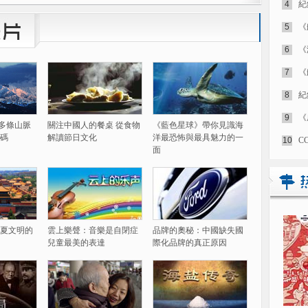
4
紀
5
《
6
《
7
《
8
紀
9
《
60多條山脈
關注中國人的餐桌 從食物
《藍色星球》帶你見識海
碼
解讀節日文化
洋最恐怖與最具魅力的一
10
C
面
夏文明的
雲上樂聲：音樂是自閉症
品牌的奧秘：中國缺失國
兒童最美的表達
際化品牌的真正原因