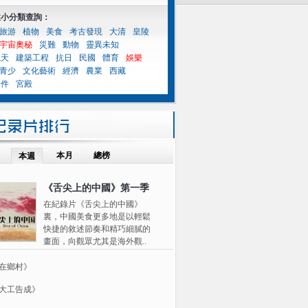
性小分類查詢：
旅游
植物
美食
考古發現
大清
皇陵
宇宙奧秘
災難
動物
靈異未知
航天
建築工程
抗日
民國
體育
娛樂
青少
文化藝術
經濟
農業
西藏
案件
宮殿
本月
總榜
本週
《舌尖上的中國》第一季
在紀錄片《舌尖上的中國》
裏，中國美食更多地是以輕鬆
快捷的敘述節奏和精巧細膩的
畫面，向觀眾尤其是海外觀..
在鄉村》
大工告成》