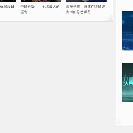
蘇獵殺日
中國春節——全球最大的
海鹽傳奇：鹽運伴隨國運
盛會
走過的悠悠歲月