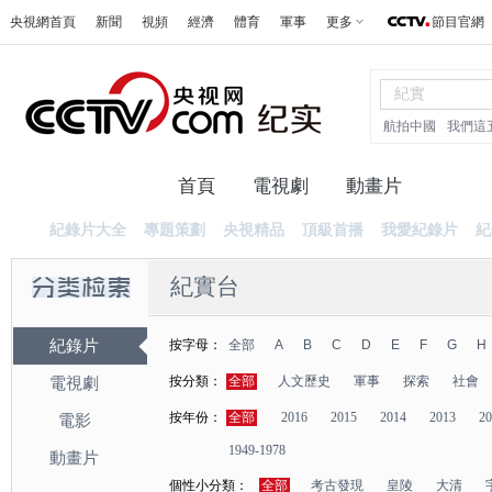
央視網首頁
新聞
視頻
經濟
體育
軍事
更多
節目官網
航拍中國
我們這
首頁
電視劇
動畫片
紀錄
紀錄片大全
專題策劃
央視精品
頂級首播
我愛紀錄片
紀
紀實台
紀錄片
按字母：
全部
A
B
C
D
E
F
G
H
按分類：
全部
人文歷史
軍事
探索
社會
電視劇
按年份：
全部
2016
2015
2014
2013
20
電影
1949-1978
動畫片
個性小分類：
全部
考古發現
皇陵
大清