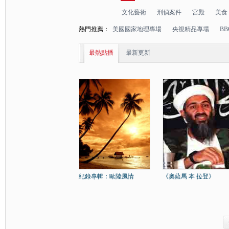
文化藝術
刑偵案件
宮殿
美食
熱門推薦：
美國國家地理專場
央視精品專場
B
最熱點播
最新更新
紀錄專輯：歐陸風情
《奧薩馬 本 拉登》