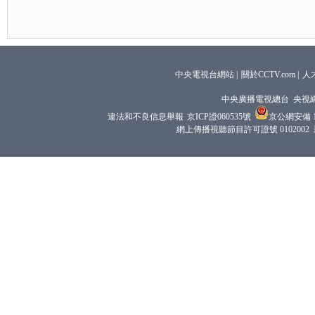
中央電視台網站
|
關於CCTV.com
|
人
中央廣播電視總台 央視
違法和不良信息舉報
京ICP證060535號
京公網安備 11
網上傳播視聽節目許可證號 0102002