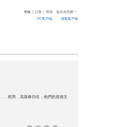
登錄
|
註冊
|
幫助
返回央視網
>>
PC客戶端
移動客戶端
音
熱榜
微視頻
兒
音樂
體育賽事
農業農村
遠……然而，花落春仍在，他們的道德文