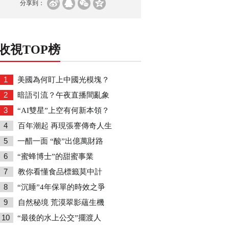
分享到：
收視TOP榜
1
美國為何盯上中國光模塊？
2
暗語引流？午夜直播間亂象
3
“AI雙星”上空有何新本領？
4
百年潮起 再現張謇傳奇人生
5
一醋一面 “酸”出億萬財路
6
“蜜蜂博士”的甜蜜事業
7
教你看懂食品標籤莫中計
8
“沉睡”4年保單的時效之爭
9
自然秘境 荒漠翠影蘊生機
10
“最後的水上公交”擺渡人