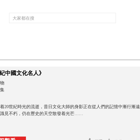
頻道大全
欄目大全
片庫
4K專區
聽
育
電影
國防軍事
電視劇
紀錄
科教
戲曲
社會與法
少
世紀中國文化名人》
物
3集
着20世紀時光的流逝，昔日文化大師的身影正在從人們的記憶中漸行漸
識見不朽，仍在歷史的天空散發着光芒……