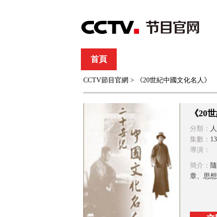
首頁
直播
節目單
CCTV節目官網
> 《20世紀中國文化名人》
綜合
新聞
財經
綜藝
中文國際
體
《20
分類：
人
集數：
1
導演：
簡介：
隨
章、思想