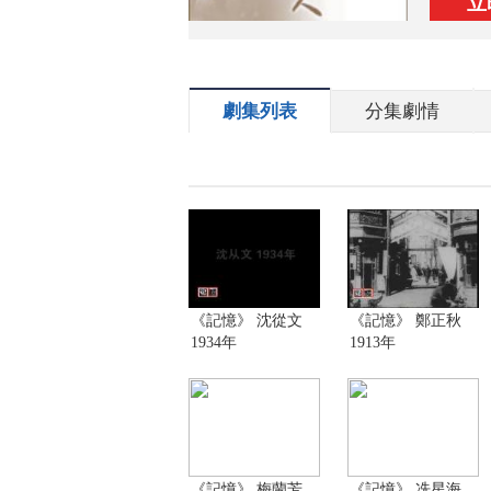
立
劇集列表
分集劇情
《記憶》 沈從文
《記憶》 鄭正秋
1934年
1913年
《記憶》 梅蘭芳
《記憶》 冼星海