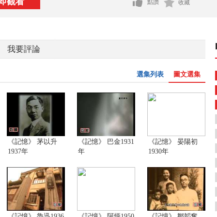
即觀看
點讚
收藏
我要評論
選集列表
圖文選集
《記憶》 茅以升
《記憶》 巴金1931
《記憶》 晏陽初
1937年
年
1930年
《記憶》 魯迅1936
《記憶》 阿炳1950
《記憶》 鄒韜奮