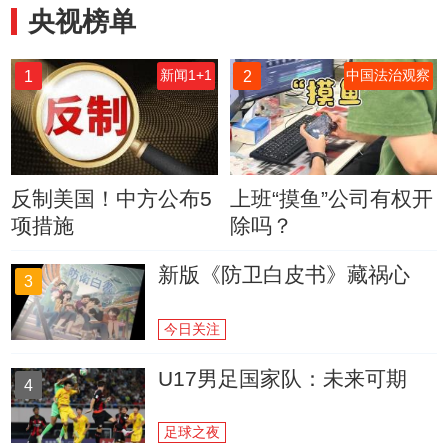
央视榜单
1
2
新闻1+1
中国法治观察
反制美国！中方公布5
上班“摸鱼”公司有权开
项措施
除吗？
新版《防卫白皮书》藏祸心
3
今日关注
U17男足国家队：未来可期
4
足球之夜