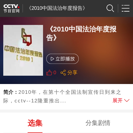
《2010中国法治年度报告》
《2010中国法治年度报
告》
0
分享
简介：
2010年，在第十个全国法制宣传日到来之
展开
际，cctv--12隆重推出...
选集
分集剧情