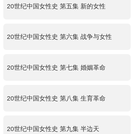
20世纪中国女性史 第五集 新的女性
20世纪中国女性史 第六集 战争与女性
20世纪中国女性史 第七集 婚姻革命
20世纪中国女性史 第八集 生育革命
20世纪中国女性史 第九集 半边天