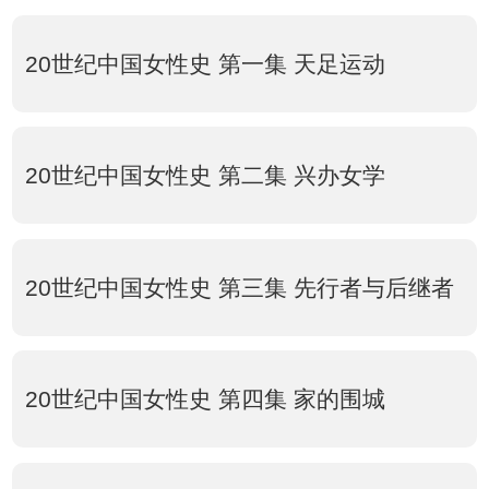
20世纪中国女性史 第一集 天足运动
20世纪中国女性史 第二集 兴办女学
20世纪中国女性史 第三集 先行者与后继者
20世纪中国女性史 第四集 家的围城