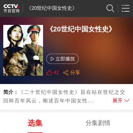
《20世纪中国女性史》
《20世纪中国女性史》
42
分享
简介：
《二十世纪中国女性史》旨在站在世纪之交
展开
回眸百年风云，阐述百年中国女性...
选集
分集剧情