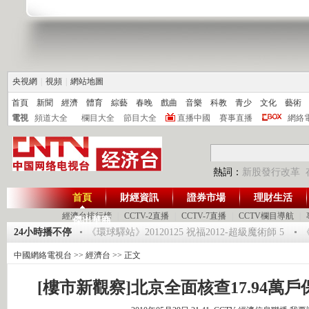
央視網
|
視頻
|
網站地圖
首頁
新聞
經濟
體育
綜藝
春晚
戲曲
音樂
科教
青少
文化
藝術
電視
頻道大全
欄目大全
節目大全
直播中國
賽事直播
網絡
熱詞：
新股發行改革
首頁
財經資訊
證券市場
理財生活
經濟台排行榜
|
CCTV-2直播
|
CCTV-7直播
|
CCTV欄目導航
|
傑出華商
24小時播不停
《環球驛站》20120125 祝福2012-超級魔術師 5
《
中國網絡電視台
>>
經濟台
>> 正文
[樓市新觀察]北京全面核查17.94萬