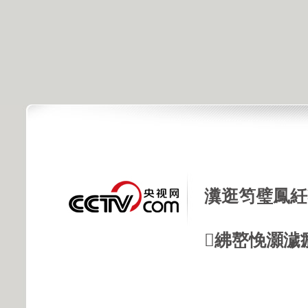
瀵逛笉璧鳳紝
紼嶅悗灝濊瘯