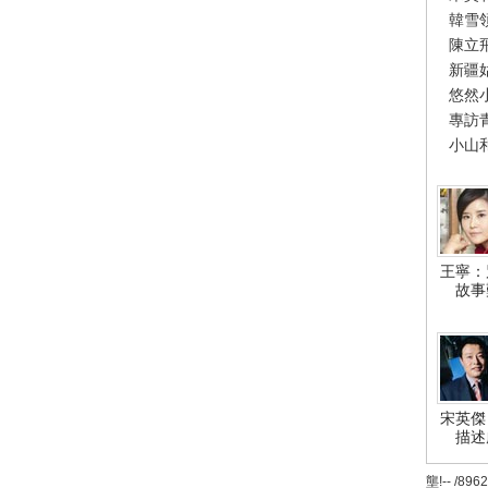
韓雪
陳立
新疆
悠然
專訪
小山
王寧：
故事
宋英傑
描述
壟!-- /896