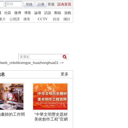
登錄
註冊
客服
設為首頁
城
社區
微博
博客
論壇
訪談
郵箱
游戲
畫片
公開課
播客
|
CCTV
頻道
欄目
2/web_cntv/dicengye_huazhonghua01 -->
信息
更多
插畫師的工作間
“中華文明歷史題材
美術創作工程”官網