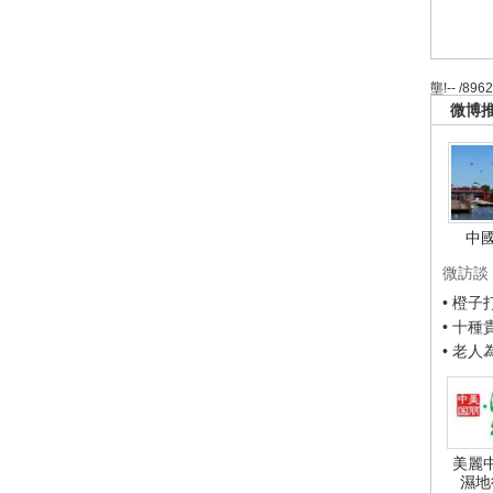
壟!-- /896
微博
中
微訪談
• 橙
• 十
• 老
美麗
濕地