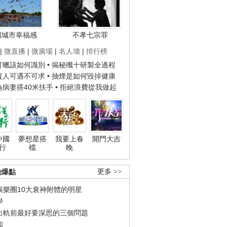
國城市幸福感
不孝七宗罪
|
微直播
|
微廣場
|
名人墻
|
排行榜
子打蠟該如何識別
• 揭秘殲十研製全過程
種貴人可遇不可求
• 抽煙是如何毀掉健康
人為病妻搭40米扶手
• 拒絕浪費從我做起
中國
夢想星搭
我要上春
開門大吉
行
檔
晚
勁爆點
更多 >>
娛樂圈10大衰神附體的明星
學
出軌前最好要深思的三個問題
和