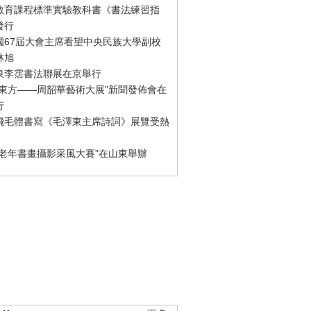
教育課程標準實驗教科書《書法練習指
發行
國67屆大會主席看望中央民族大學副校
林旭
泉李霑書法聯展在京舉行
游東方——周韶華藝術大展”新聞發佈會在
行
飛毛體書寫《毛澤東主席詩詞》展覽受熱
國老年書畫攝影采風大賽”在山東舉辦