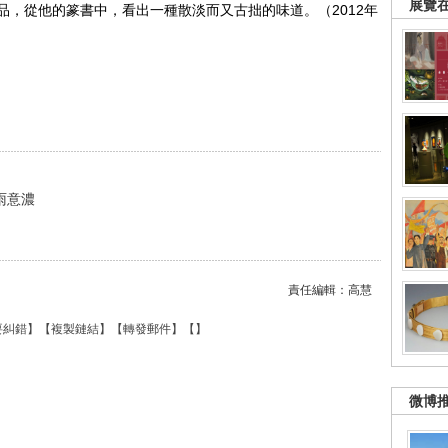
展覽
品，從他的篆書中，看出一種散淡而又古拙的味道。（2012年
雨意濃
責任編輯：高慧
要糾錯
】【
複製鏈結
】【
轉發郵件
】【
】
微博