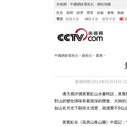
央視網
|
中國網絡電視台
|
網站地圖
首頁
新聞
經濟
體育
綜藝
春晚
戲曲
電視
頻道大全
欄目大全
節目大全
中國網絡電視台
>
藝術台
>
畫廊
>
發佈時間:2013年01月16日 12:
潘天壽評價黃賓虹山水畫時説，黃賓虹
對山的變化情味有着很深的體會。大師的
如山在月光下顯得太清楚，就感覺不到山
黃賓虹在《高房山夜山圖》中題記：“