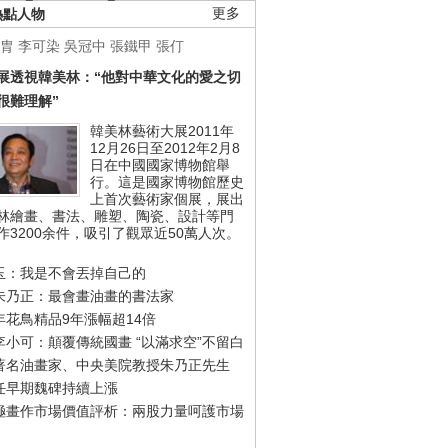
熱點人物
更多
胄
李可染
吳冠中
張鐵甲
張仃
展透視韓美林：“他對中華文化的愛之切
很難理解”
韓美林藝術大展2011年
12月26日至2012年2月8
日在中國國家博物館舉
行。這是國家博物館歷史
上首次藝術家個展，展出
林繪畫、書法、雕塑、陶瓷、設計等門
作3200余件，吸引了觀眾近50萬人次。
玉：我是不會丟掉自己的
朱乃正：最會畫油畫的書法家
年花鳥精品9年漲幅超14倍
李小可：顛覆傳統國畫 “以滿求空”不留白
著名油畫家、中央美院教授朱乃正先生
任早期魏碑持續上漲
極畫作市場價值評析：兩股力量呵護市場