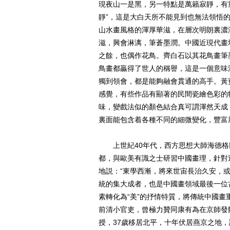
現夜山一是黑，另一特點是萬籟寂靜，有
靜”，這是大白天所不能見到也無法領悟
山水畫風格的渾厚華滋，在層次明朗裏濃
滋，興會淋漓，筆蒼墨潤。中國近現代畫
之餘，也偶作花鳥。齊白石以其花鳥畫筆
鳥畫都贏得了世人的稱譽，這是一個意味
獨到領會，都是能夠融會貫通的高手。黃
感覺，有些作品有顯著的民間瓷繪色彩的
味，變戲法似的顏色結合真可謂渾然天成，
裏面能包含着各種不同的細微變化，豐富
上世紀40年代，西方思想大師海德格
都，與歐美有識之士研習中國畫理，針對
地説：“東學西漸，將來世宙長治久安，
統的集大成者，也是中國畫領域最後一位
素轉化為“美”的抒情特質，將傳統中國
前清小官吏，曾極力贊同康有為在京師發
授，37歲移居北平，十年伏居燕京之地