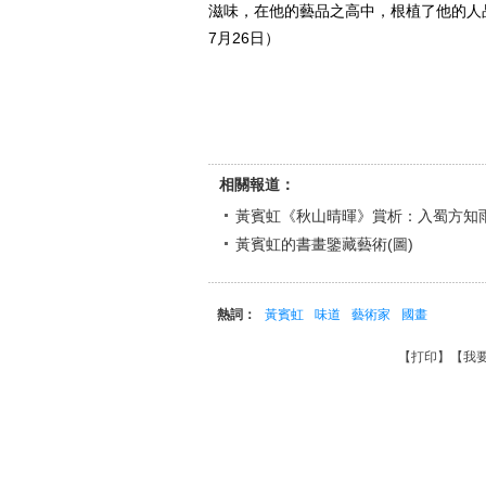
滋味，在他的藝品之高中，根植了他的人
7月26日）
相關報道：
黃賓虹《秋山晴暉》賞析：入蜀方知
黃賓虹的書畫鑒藏藝術(圖)
熱詞：
黃賓虹
味道
藝術家
國畫
【
打印
】【
我