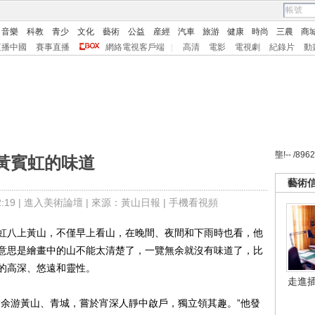
音樂
科教
青少
文化
藝術
公益
産經
汽車
旅游
健康
時尚
三農
商
直播中國
賽事直播
網絡電視客戶端
|
高清
電影
電視劇
紀錄片
動
壟!-- /896
黃賓虹的味道
藝術
19 |
進入美術論壇
| 來源：黃山日報 |
手機看視頻
八上黃山，不僅早上看山，在晚間、夜間和下雨時也看，他
意思是繪畫中的山不能太清楚了，一覽無余就沒有味道了，比
的高深、悠遠和靈性。
走進
余游黃山、青城，嘗於宵深人靜中啟戶，獨立領其趣。”他發