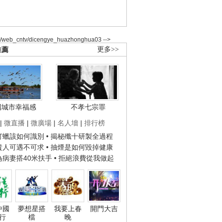
2/web_cntv/dicengye_huazhonghua03 -->
推薦
更多>>
國城市幸福感
不孝七宗罪
|
微直播
|
微廣場
|
名人墻
|
排行榜
子打蠟該如何識別
• 揭秘殲十研製全過程
種貴人可遇不可求
• 抽煙是如何毀掉健康
人為病妻搭40米扶手
• 拒絕浪費從我做起
中國
夢想星搭
我要上春
開門大吉
行
檔
晚