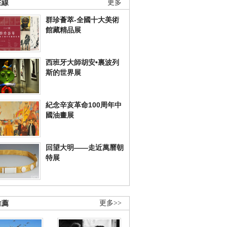
在線
更多
群珍薈萃-全國十大美術
館藏精品展
西班牙大師胡安•裏波列
斯的世界展
紀念辛亥革命100周年中
國油畫展
回望大明——走近萬曆朝
特展
推薦
更多>>