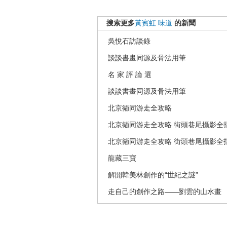
搜索更多
黃賓虹
味道
的新聞
吳悅石訪談錄
談談書畫同源及骨法用筆
名 家 評 論 選
談談書畫同源及骨法用筆
北京衚同游走全攻略
北京衚同游走全攻略 街頭巷尾攝影全
北京衚同游走全攻略 街頭巷尾攝影全
龍藏三寶
解開韓美林創作的“世紀之謎”
走自己的創作之路——劉雲的山水畫