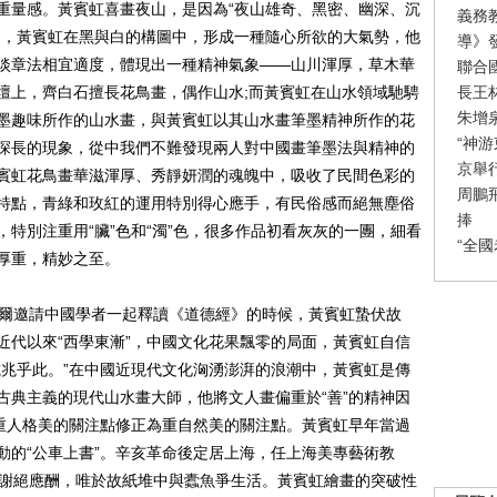
重量感。黃賓虹喜畫夜山，是因為“夜山雄奇、黑密、幽深、沉
義務
的，黃賓虹在黑與白的構圖中，形成一種隨心所欲的大氣勢，他
導》
淡章法相宜適度，體現出一種精神氣象——山川渾厚，草木華
聯合
長王
壇上，齊白石擅長花鳥畫，偶作山水;而黃賓虹在山水領域馳騁
朱增
墨趣味所作的山水畫，與黃賓虹以其山水畫筆墨精神所作的花
“神
深長的現象，從中我們不難發現兩人對中國畫筆墨法與精神的
京舉
賓虹花鳥畫華滋渾厚、秀靜妍潤的魂魄中，吸收了民間色彩的
周鵬
特點，青綠和玫紅的運用特別得心應手，有民俗感而絕無塵俗
捧
特別注重用“臟”色和“濁”色，很多作品初看灰灰的一團，細看
“全
厚重，精妙之至。
爾邀請中國學者一起釋讀《道德經》的時候，黃賓虹蟄伏故
近代以來“西學東漸”，中國文化花果飄零的局面，黃賓虹自信
或兆乎此。”在中國近現代文化洶湧澎湃的浪潮中，黃賓虹是傳
古典主義的現代山水畫大師，他將文人畫偏重於“善”的精神因
畫重人格美的關注點修正為重自然美的關注點。黃賓虹早年當過
動的“公車上書”。辛亥革命後定居上海，任上海美專藝術教
，謝絕應酬，唯於故紙堆中與蠹魚爭生活。黃賓虹繪畫的突破性