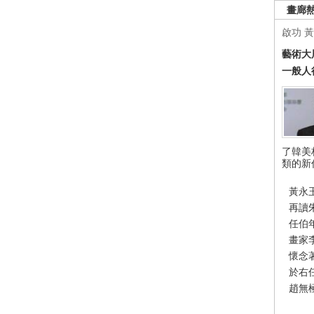
畫廊
啟功
黃
藝術大
一般人
了韓美
類的新
黃永
再讀
任伯
畫家
懷念
於右
趙無