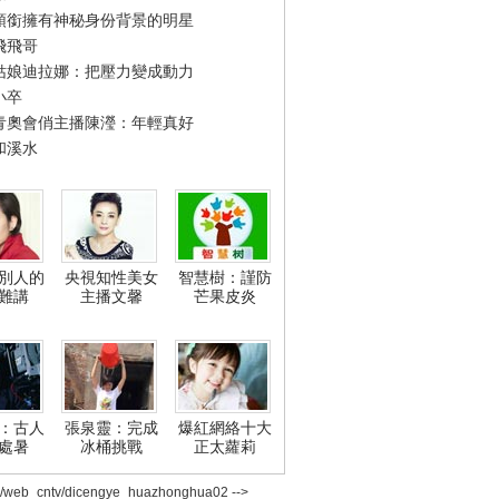
領銜擁有神秘身份背景的明星
飛飛哥
姑娘迪拉娜：把壓力變成動力
小卒
青奧會俏主播陳瀅：年輕真好
和溪水
別人的
央視知性美女
智慧樹：謹防
難講
主播文馨
芒果皮炎
：古人
張泉靈：完成
爆紅網絡十大
處暑
冰桶挑戰
正太蘿莉
2/web_cntv/dicengye_huazhonghua02 -->