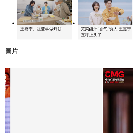
王嘉宁、祖蓝学做烀饼
苋菜卤汁“香气”诱人 王嘉宁
直呼上头了
圖片