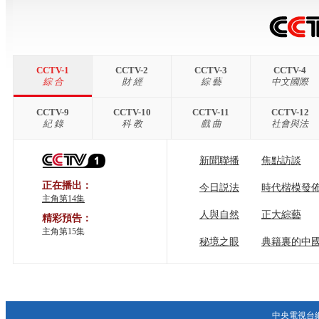
CCTV-1
CCTV-2
CCTV-3
CCTV-4
綜 合
財 經
綜 藝
中文國際
CCTV-9
CCTV-10
CCTV-11
CCTV-12
紀 錄
科 教
戲 曲
社會與法
新聞聯播
焦點訪談
正在播出：
今日説法
時代楷模發
主角第14集
人與自然
正大綜藝
精彩預告：
主角第15集
秘境之眼
典籍裏的中
中央電視台