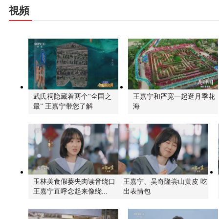
視頻
武氏祠隐藏着两个“全国之
王嘉宁和严宽一起逛月季花
最” 王嘉宁带您了解
海
玉林美食假蒌夹肉读音绕口
王嘉宁、吴奇隆尝山黄皮 吃
王嘉宁直呼念起来像绕...
出表情包