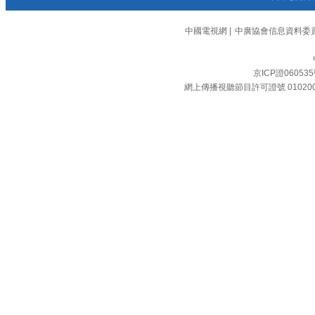
中國電視網
|
中廣協會信息資料委
京ICP證06053
網上傳播視聽節目許可證號 01020