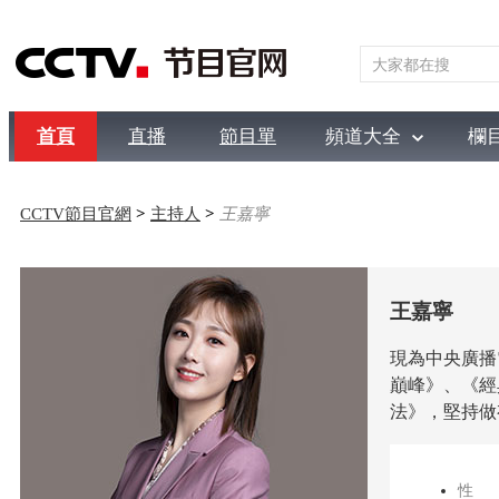
首頁
直播
節目單
頻道大全
欄
綜合
新聞
財經
綜藝
中文國際
體育
電影
國防
CCTV節目官網
>
主持人
>
王嘉寧
王嘉寧
現為中央廣播
巔峰》、《經
法》，堅持做
性