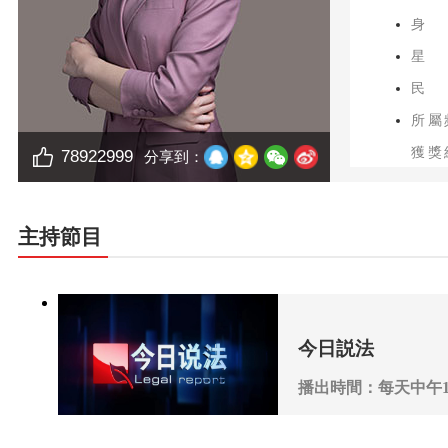
身
星
民
所屬
獲獎
78922999
分享到：
主持節目
今日説法
播出時間：每天中午12
播出頻道：CCTV-1