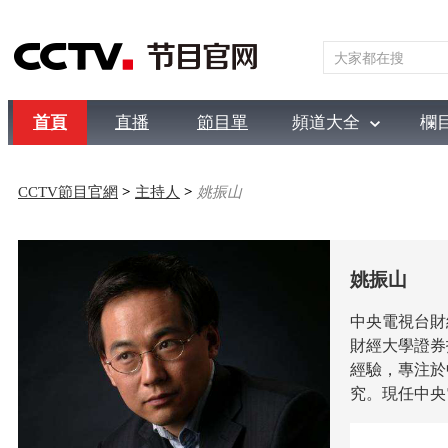
首頁
直播
節目單
頻道大全
欄
綜合
新聞
財經
綜藝
中文國際
體育
電影
國防
CCTV節目官網
>
主持人
>
姚振山
姚振山
中央電視台財
財經大學證券
經驗，專注於
究。現任中央