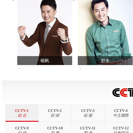
楊帆
舒冬
34487673
1568200
查看主頁>>
查看主頁>>
CCTV-1
CCTV-2
CCTV-3
CCTV-4
綜 合
財 經
綜 藝
中文國際
CCTV-9
CCTV-10
CCTV-11
CCTV-12
紀 錄
科 教
戲 曲
社會與法