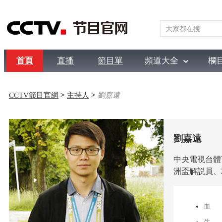
首頁
直播
節目單
頻道大全
欄
綜合
新聞
財經
綜藝
中文國際
體育
電影
國防
CCTV節目官網
>
主持人
>
劉嘉遠
劉嘉遠
中央電視台體
洲盃解説員、
血