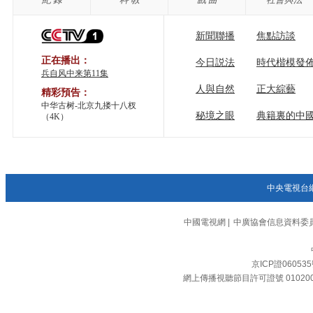
新聞聯播
焦點訪談
正在播出：
今日説法
時代楷模發
兵自风中来第11集
人與自然
正大綜藝
精彩預告：
中华古树-北京九搂十八杈
秘境之眼
典籍裏的中
（4K）
中央電視台
中國電視網
|
中廣協會信息資料委
京ICP證06053
網上傳播視聽節目許可證號 01020