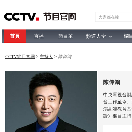
首頁
直播
節目單
頻道大全
欄
綜合
新聞
財經
綜藝
中文國際
體育
電影
國防
CCTV節目官網
>
主持人
>
陳偉鴻
陳偉鴻
中央電視台財
台工作至今。
鴻高端教育基
論》欄目主持