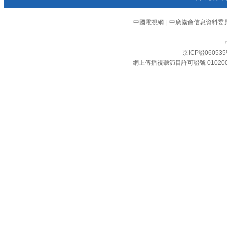
中國電視網
|
中廣協會信息資料委
京ICP證06053
網上傳播視聽節目許可證號 01020