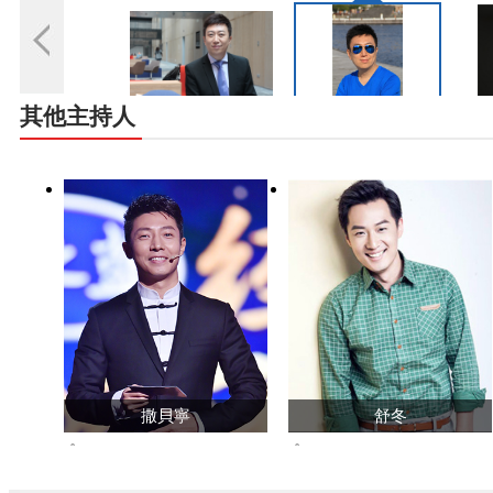
其他主持人
撒貝寧
舒冬
6937191473
1568200
查看主頁>>
查看主頁>>