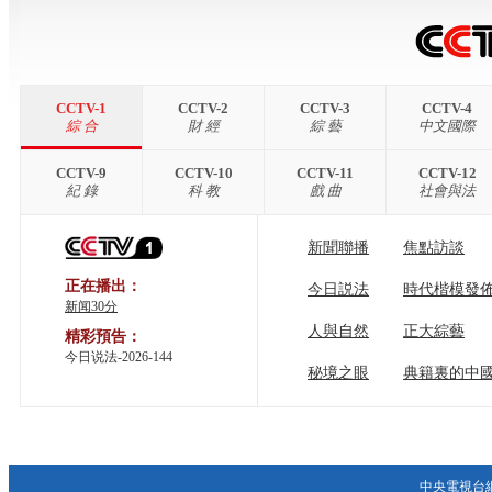
CCTV-1
CCTV-2
CCTV-3
CCTV-4
綜 合
財 經
綜 藝
中文國際
CCTV-9
CCTV-10
CCTV-11
CCTV-12
紀 錄
科 教
戲 曲
社會與法
新聞聯播
焦點訪談
正在播出：
今日説法
時代楷模發
新闻30分
人與自然
正大綜藝
精彩預告：
今日说法-2026-144
秘境之眼
典籍裏的中
中央電視台