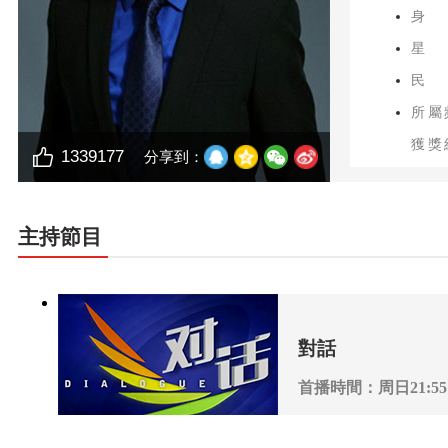
身
星
民
所屬
獲獎
1339177
分享到：
主持節目
對話
首播時間：周日21:55
播出頻道：CCTV-2