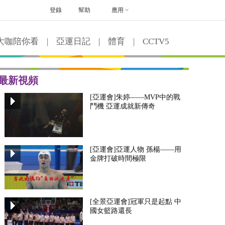
登錄
幫助
應用
大咖陪你看
|
亞運日記
|
體育
|
CCTV5
最新視頻
[亞運會]朱婷——MVP中的戰
鬥機 亞運成就新傳奇
[亞運會]亞運人物 孫楊——用
金牌打破時間極限
[全景亞運會]冠軍只是起點 中
國女籃路還長