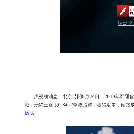
請點此安
央視網消息：北京時間8月24日，2018年亞運
戰，最終王薔以6-3/6-2擊敗張帥，獲得冠軍，
儀式