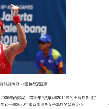
橫掃張帥奪冠 中國包攬冠亞軍
6年的鄭潔、2010年的彭帥和2014年的王薔都拿到了
拿到一個2020年東京奧運會女子單打的參賽席位。