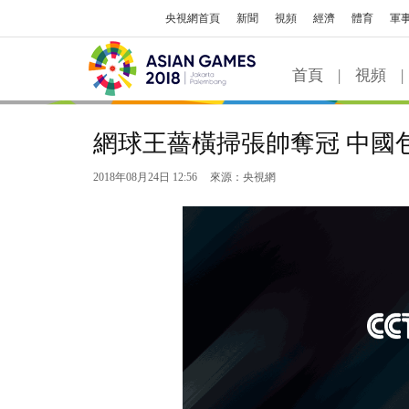
央視網首頁
新聞
視頻
經濟
體育
軍
首頁
|
視頻
|
網球王薔橫掃張帥奪冠 中國
2018年08月24日 12:56
來源：央視網