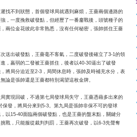
遲找不到狀態，首個發球局就遇到麻煩，王薔兩個邊路的
頑強，一度挽救破發點，但經歷了一番鏖戰後，頭號種子的
擺，兩位金花彼此非常熟悉，沒有任何秘密，張帥抓住王薔
送出破發點，王薔毫不客氣，二度破發後確立了3-1的領
，羸弱的二發被王薔抓住，後者以40-30逼出了破發
，將局分迫近至2-3，局間休息時，張帥及時補充水分，表
但無論是張帥還是王薔都特別渴望這枚金牌。
局實現回破，不過第七局發球局失守，王薔憑藉多出來的
於保發，將局分來到5-3。第九局是張帥非保不可的發球
以15-40面臨兩個破發點，也是王薔的盤末點，關鍵分
挑戰，只能服從裁判判罰，王薔再次破發，以6-3先聲奪