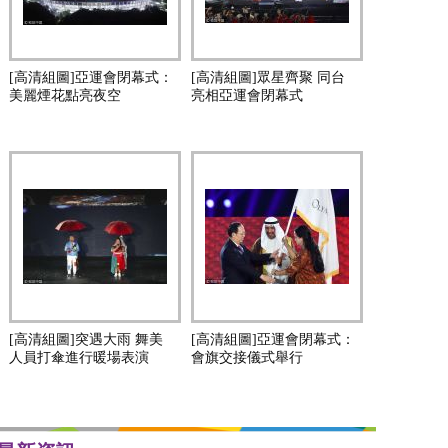
[高清組圖]亞運會閉幕式：
[高清組圖]眾星齊聚 同台
美麗煙花點亮夜空
亮相亞運會閉幕式
[高清組圖]突遇大雨 舞美
[高清組圖]亞運會閉幕式：
人員打傘進行暖場表演
會旗交接儀式舉行