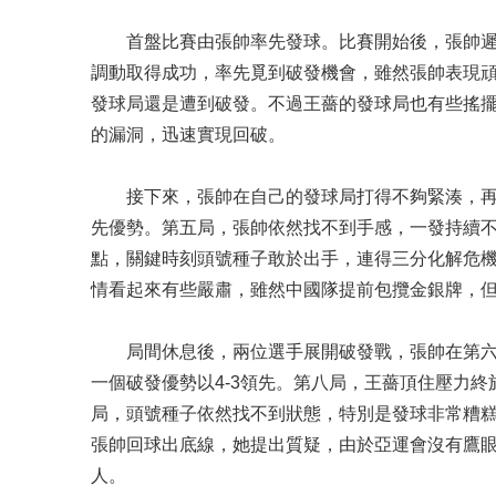
首盤比賽由張帥率先發球。比賽開始後，張帥遲
調動取得成功，率先覓到破發機會，雖然張帥表現
發球局還是遭到破發。不過王薔的發球局也有些搖
的漏洞，迅速實現回破。
接下來，張帥在自己的發球局打得不夠緊湊，再次
先優勢。第五局，張帥依然找不到手感，一發持續不進
點，關鍵時刻頭號種子敢於出手，連得三分化解危機
情看起來有些嚴肅，雖然中國隊提前包攬金銀牌，
局間休息後，兩位選手展開破發戰，張帥在第六
一個破發優勢以4-3領先。第八局，王薔頂住壓力終
局，頭號種子依然找不到狀態，特別是發球非常糟糕，
張帥回球出底線，她提出質疑，由於亞運會沒有鷹眼
人。