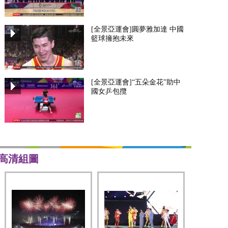
[全景亞運會]圓夢雅加達 中國
籃球擁抱未來
[全景亞運會]“五朵金花”助中
國女乒包攬
高清組圖