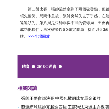
第二盤比賽，張帥雖然拿到了兩個破發點，但都沒
領先優勢。局間休息後，張帥突然失去了手感，在短
遙遙領先。第八局是張帥非保不可的發球局，王薔再
成功把握住，再次破發以6-2鎖定勝局，從而以6-3
牌。
>>>全場回放
體育
2018亞運會
相關閱讀
張帥王薔會師決賽 中國包攬網球女單金銀牌
亞運網球張帥完勝進四強 王薔淘汰東道主亦過關