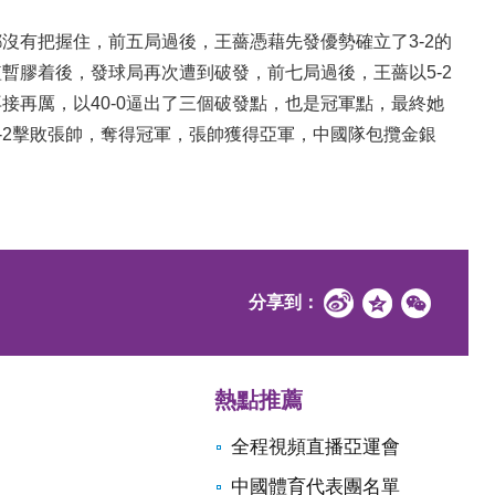
有把握住，前五局過後，王薔憑藉先發優勢確立了3-2的
暫膠着後，發球局再次遭到破發，前七局過後，王薔以5-2
接再厲，以40-0逼出了三個破發點，也是冠軍點，最終她
/6-2擊敗張帥，奪得冠軍，張帥獲得亞軍，中國隊包攬金銀
分享到：
熱點推薦
全程視頻直播亞運會
中國體育代表團名單