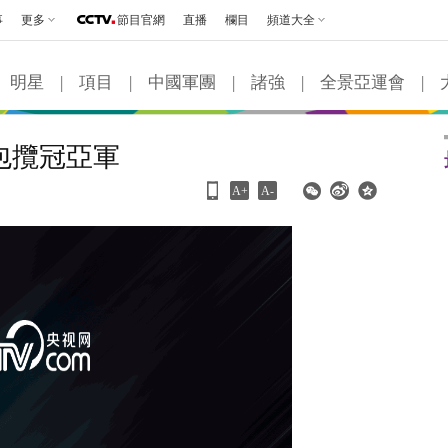
事
更多
節目官網
直播
欄目
頻道大全
明星
|
項目
|
中國軍團
|
諸強
|
全景亞運會
|
包攬冠亞軍
A+
A-