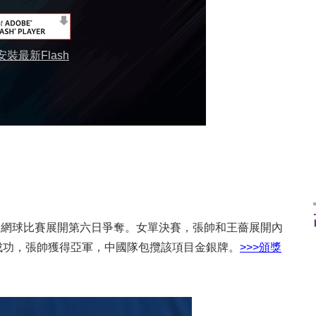
裝最新Flash
會網球比賽展開第六日爭奪。女單決賽，張帥和王薔展開內
衛冕成功，張帥獲得亞軍，中國隊包攬該項目金銀牌。
>>>
頒獎