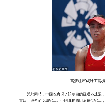
[高清組圖]網球王薔
與此同時，中國也實現了該項目的亞運四連冠，200
當屆亞運會的女單冠軍。中國隊也將因為這個冠軍，